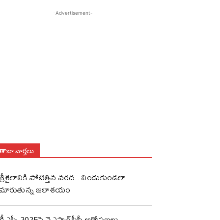
-Advertisement-
తాజా వార్తలు
శ్రీశైలానికి పోటెత్తిన వరద.. నిండుకుండలా
మారుతున్న జలాశయం
డీఎస్సీ-2025పై వైఎస్సార్‌సీపీ ఆరోపణలు