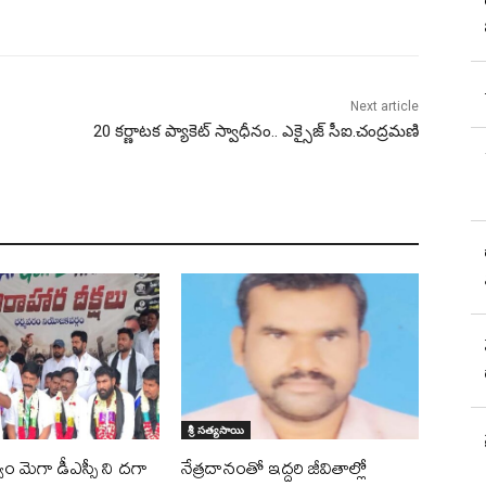
Next article
20 కర్ణాటక ప్యాకెట్ స్వాధీనం.. ఎక్సైజ్ సీఐ.చంద్రమణి
శ్రీ సత్యసాయి
ుత్వం మెగా డీఎస్సీ ని దగా
నేత్రదానంతో ఇద్దరి జీవితాల్లో