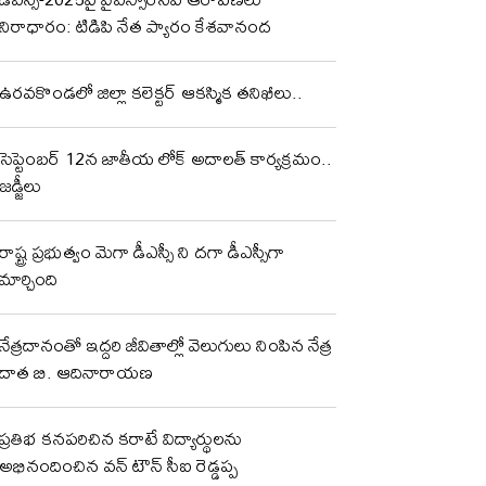
నిరాధారం: టిడిపి నేత ప్యారం కేశవానంద
ఉరవకొండలో జిల్లా కలెక్టర్ ఆకస్మిక తనిఖీలు..
సెప్టెంబర్ 12న జాతీయ లోక్ అదాలత్ కార్యక్రమం..
జడ్జీలు
రాష్ట్ర ప్రభుత్వం మెగా డీఎస్సీ ని దగా డీఎస్సీగా
మార్చింది
నేత్రదానంతో ఇద్దరి జీవితాల్లో వెలుగులు నింపిన నేత్ర
దాత బి. ఆదినారాయణ
ప్రతిభ కనపరిచిన కరాటే విద్యార్థులను
అభినందించిన వన్ టౌన్ సీఐ రెడ్డప్ప