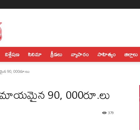
విశ్లేషణ
సినిమా
క్రీడలు
వ్యాపారం
సాహిత్యం
జిల్లాలు
యమైన 90, 000రూ.లు
ుకు మాయమైన 90, 000రూ.లు
379