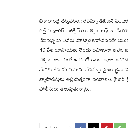
-
విశాలాంధ్ర ధర్మవరం:: రెవెన్యూ డివిజన్ పరిధ
కత్తే సుధాకర్ సెల్ఫోన్ కు ఎస్బిఐ ఆఫ్ ఇండియా 
చేసినప్పుడు ఎవరు మాట్లాడకపోవడంతో నిమిష
40 వేల రూపాయలు రెండు దఫాలుగా అతని ఖాత
ఎస్బిఐ బ్యాంకులో అకౌంట్ ఉంది. ఇలా జరగడంత
మేరకు కేసును నమోదు చేసినట్లు సైబర్ క్రైమ్ 
వ్యాపారస్తులు అప్రమత్తంగా ఉండాలని, సైబర
పోలీసులు తెలుపుతున్నారు.