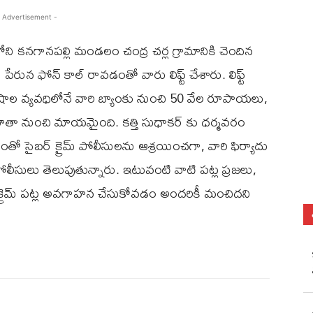
 Advertisement -
ిలోని కనగానపల్లి మండలం చంద్ర చర్ల గ్రామానికి చెందిన
పేరున ఫోన్ కాల్ రావడంతో వారు లిఫ్ట్ చేశారు. లిఫ్ట్
ాల వ్యవధిలోనే వారి బ్యాంకు నుంచి 50 వేల రూపాయలు,
ా నుంచి మాయమైంది. కత్తి సుధాకర్ కు ధర్మవరం
ో సైబర్ క్రైమ్ పోలీసులను ఆశ్రయించగా, వారి ఫిర్యాదు
పోలీసులు తెలుపుతున్నారు. ఇటువంటి వాటి పట్ల ప్రజలు,
్ క్రైమ్ పట్ల అవగాహన చేసుకోవడం అందరికీ మంచిదని