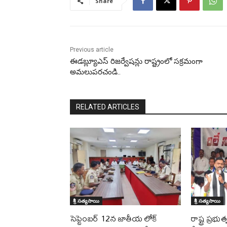
Share
Previous article
ఈడబ్ల్యూఎస్ రిజర్వేషన్లు రాష్ట్రంలో సక్రమంగా
అమలుపరచండి..
RELATED ARTICLES
శ్రీ సత్యసాయి
శ్రీ సత్యసాయి
సెప్టెంబర్ 12న జాతీయ లోక్
రాష్ట్ర ప్రభ