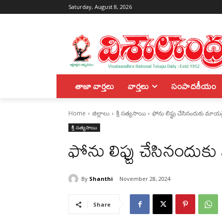
Saturday, August 8, 2026
తాజా వార్తలు
వార్తలు
సంపాదకీయం
Home
జిల్లాలు
శ్రీ సత్యసాయి
ఫోను లిఫ్టు చేసినందుకు మా
శ్రీ సత్యసాయి
ఫోను లిఫ్టు చేసినంద
By
Shanthi
November 28, 2024
Share