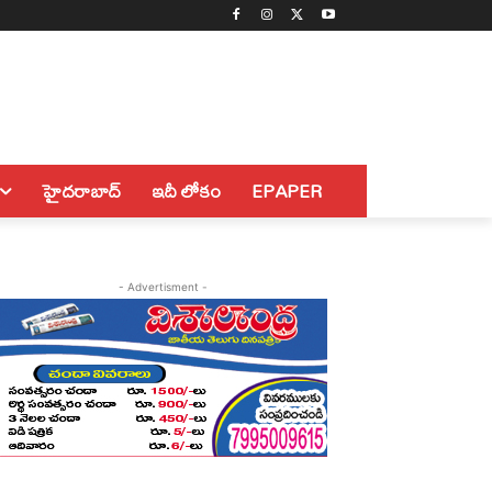
హైదరాబాద్
ఇదీ లోకం
EPAPER
- Advertisment -