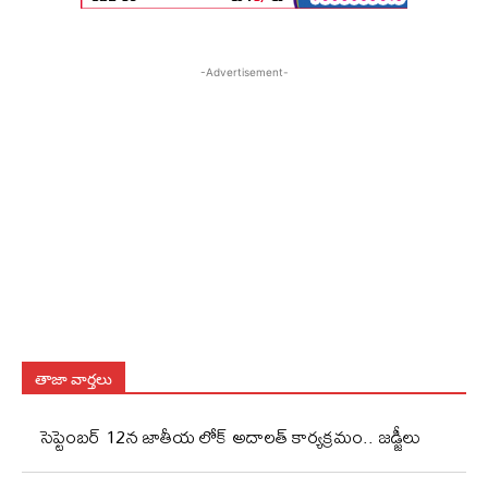
-Advertisement-
తాజా వార్తలు
సెప్టెంబర్ 12న జాతీయ లోక్ అదాలత్ కార్యక్రమం.. జడ్జీలు