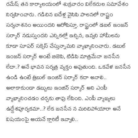
రమేష్ తన కార్యాలయంలో శుక్రవారం విలేకరుల సమావేశం
నిర్వహించారు. గడిచిన ఐదేళ్ల వైసిపి పాలనలో రాష్ట్రం
సర్వనాశనం అయిందని ఆరోపిస్తూ. రాష్ట్రంలో డబల్ ఇంజన్
సర్కార్ నడుస్తుందని ఎన్నికల్లో ఇచ్చిన, ఇవ్వని హామీలను
కూడా సూపర్ సక్సెస్ చేస్తున్నామని వ్యాఖ్యానించారు. డబుల్
ఇంజన్ సర్కార్ అంటే బిజెపి, టిడిపి మాత్రమేనా జనసేన
లేదా.? అనే భావన సర్వత్ర వ్యక్తం అవుతుంది. ఒకవేళ జనసేన
ఉండి ఉంటే త్రిబుల్ ఇంజిన్ సర్కార్ కదా అనాలి..
అలాకాకుండా డబ్బులు ఇంజిన్ సర్కార్ అని ఎంపీ
వ్యాఖ్యానించడం చర్చకు తావు లేపింది. ఎంపీ వ్యాఖ్యలు
ఉద్దేశపూర్వకమా..? లేక జనసేన న మరిచిపోయారా అనే
విషయంపై ఆయనే క్లారిటీ ఇవ్వాలి..