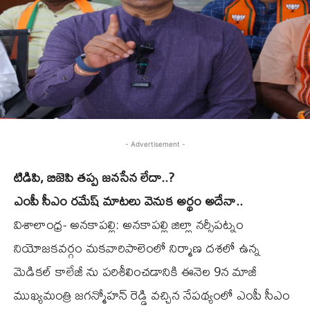
- Advertisement -
టిడిపి, బిజెపి తప్ప జనసేన లేదా..?
ఎంపీ సీఎం రమేష్ మాటలు వెనుక అర్థం అదేనా..
విశాలాంధ్ర- అనకాపల్లి: అనకాపల్లి జిల్లా నర్సీపట్నం
నియోజకవర్గం మకవారిపాలెంలో నిర్మాణ దశలో ఉన్న
మెడికల్ కాలేజీ ను పరిశీలించడానికి ఈనెల 9న మాజీ
ముఖ్యమంత్రి జగన్మోహన్ రెడ్డి వచ్చిన నేపథ్యంలో ఎంపీ సీఎం