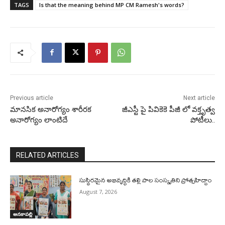
TAGS
Is that the meaning behind MP CM Ramesh's words?
Previous article
Next article
మానసిక అనారోగ్యం శారీరక
జీఎస్టీ పై పివికెకె పీజీ లో వక్తృత్వ
అనారోగ్యం లాంటిదే
పోటీలు..
RELATED ARTICLES
సుస్థిరమైన అభివృద్ధికి తల్లి పాల సంస్కృతిని ప్రోత్సహిద్దాం
August 7, 2026
అనకాపల్లి