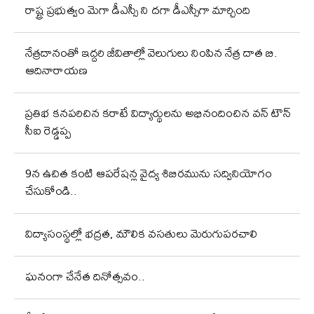
రాష్ట్ర ప్రభుత్వం మెగా డీఎస్సీ ని దగా డీఎస్సీగా మార్చింది
నేత్రదానంతో ఇద్దరి జీవితాల్లో వెలుగులు నింపిన నేత్ర దాత బి.
ఆదినారాయణ
ప్రతిభ కనపరిచిన కరాటే విద్యార్థులను అభినందించిన వన్ టౌన్
సీఐ రెడ్డప్ప
9న ఉచిత కంటి ఆపరేషన్ల వైద్య శిబిరమును సద్వినియోగం
చేసుకోండి..
విద్యాసంస్థల్లో భద్రత, మౌలిక వసతులు మెరుగుపరచాలి
ఘనంగా చేనేత దినోత్సవం..