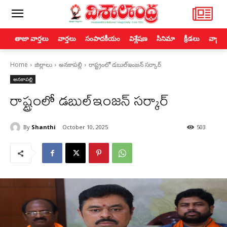
తాజా వార్తలు
వార్తలు
సంపాదకీయం
విశ్లేషణ
సినిమా
క్రీడలు
వ్యాపా
Home
జిల్లాలు
అనకాపల్లి
రాష్ట్రంలో డబుల్ఇంజన్ సర్కార్
అనకాపల్లి
రాష్ట్రంలో డబుల్ఇంజన్ సర్కార్
By
Shanthi
October 10, 2025
503