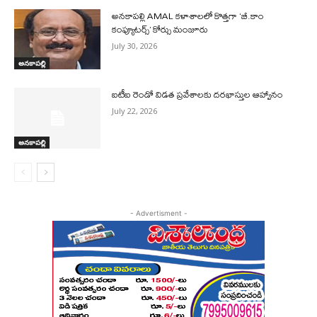
అనకాపల్లి AMAL కళాశాలలో కొత్తగా ‘బీ.కాం
కంప్యూటర్స్’ కోర్సు మంజూరు
July 30, 2026
అనకాపల్లి
ఐటీఐ రెండో విడత ప్రవేశాలకు దరఖాస్తుల ఆహ్వానం
July 22, 2026
అనకాపల్లి
- Advertisment -