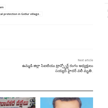
ram
 protection in Gotlur village..
Next article
ఉమ్మడి జిల్లా సిఐటియు ట్రాన్స్పోర్ట్ రంగం అధ్యక్షులు
సయ్యద్ హైదర్ వలీ మృతి..