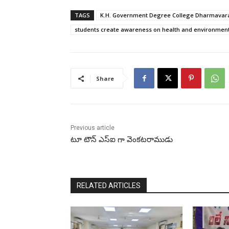
TAGS
K.H. Government Degree College Dharmava
students create awareness on health and environmental
Share
Previous article
టూ టౌన్ ఎస్ఐ గా వెంకటరాముడు
RELATED ARTICLES