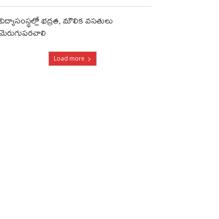
విద్యాసంస్థల్లో భద్రత, మౌలిక వసతులు
మెరుగుపరచాలి
Load more