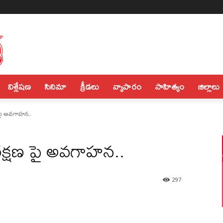
విశ్లేషణ
సినిమా
క్రీడలు
వ్యాపారం
సాహిత్యం
జిల్లాలు
 పై అవగాహన..
రక్షణ పై అవగాహన..
297