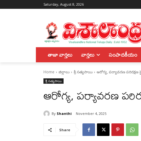
Saturday, August 8, 2026
తాజా వార్తలు
వార్తలు
సంపాదకీయం
Home
జిల్లాలు
శ్రీ సత్యసాయి
ఆరోగ్య, పర్యావరణ పరిరక్షణ
శ్రీ సత్యసాయి
ఆరోగ్య, పర్యావరణ పరి
By
Shanthi
November 4, 2025
Share