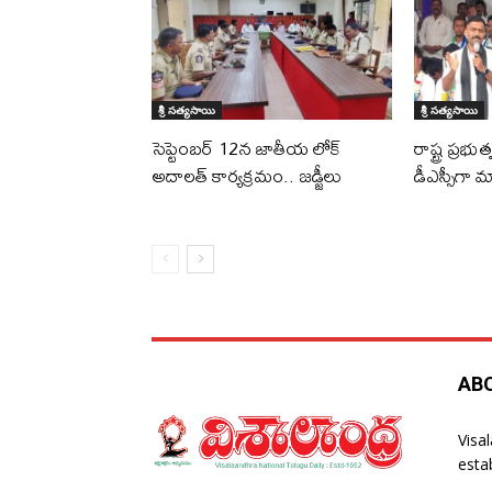
శ్రీ సత్యసాయి
శ్రీ సత్యసాయి
సెప్టెంబర్ 12న జాతీయ లోక్
రాష్ట్ర ప్రభ
అదాలత్ కార్యక్రమం.. జడ్జీలు
డీఎస్సీగా మా
AB
Visa
esta