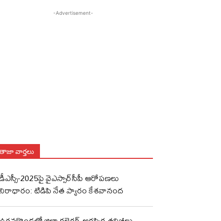
-Advertisement-
తాజా వార్తలు
డీఎస్సీ-2025పై వైఎస్సార్‌సీపీ ఆరోపణలు
నిరాధారం: టిడిపి నేత ప్యారం కేశవానంద
ఉరవకొండలో జిల్లా కలెక్టర్ ఆకస్మిక తనిఖీలు..