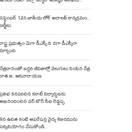
సెప్టెంబర్ 12న జాతీయ లోక్ అదాలత్ కార్యక్రమం..
జడ్జీలు
రాష్ట్ర ప్రభుత్వం మెగా డీఎస్సీ ని దగా డీఎస్సీగా
మార్చింది
నేత్రదానంతో ఇద్దరి జీవితాల్లో వెలుగులు నింపిన నేత్ర
దాత బి. ఆదినారాయణ
ప్రతిభ కనపరిచిన కరాటే విద్యార్థులను
అభినందించిన వన్ టౌన్ సీఐ రెడ్డప్ప
9న ఉచిత కంటి ఆపరేషన్ల వైద్య శిబిరమును
సద్వినియోగం చేసుకోండి..