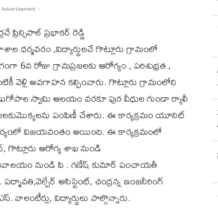
 Advertisement -
్రిన్సిపాల్ ప్రభాకర్ రెడ్డి
 కళాశాల ధర్మవరం ,విద్యార్థులచే గొట్లూరు గ్రామంలో
భాగంగా 6వ రోజు గ్రామప్రజలకు ఆరోగ్యం , పరిశుభ్రత ,
ికీ వెళ్లి అవగాహన కల్పించారు. గొట్లూరు గ్రామంలోని
 వేణుగోపాల స్వామి ఆలయం వరకూ పుర వీధుల గుండా ర్యాలీ
ప్రజలకుమొక్కలను పంపిణీ చేశారు. ఈ కార్యక్రమం యూనిట్
ఆధ్వర్యంలో విజయవంతం అయింది. ఈ కార్యక్రమంలో
్, గొట్లూరు ఆరోగ్య శాఖ నుండి
మ్మ , సచివాలయం నుండి పి . గణేష్ కుమార్ పంచాయతీ
 పద్మావతి,వెల్పేర్ అసిస్టెంట్, చంద్రన్న ఇంజనీరింగ్
. వాలంటీర్లు, విద్యార్థులు పాల్గొన్నారు.