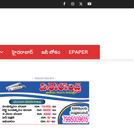
హైదరాబాద్
ఇదీ లోకం
EPAPER
- Advertisment -