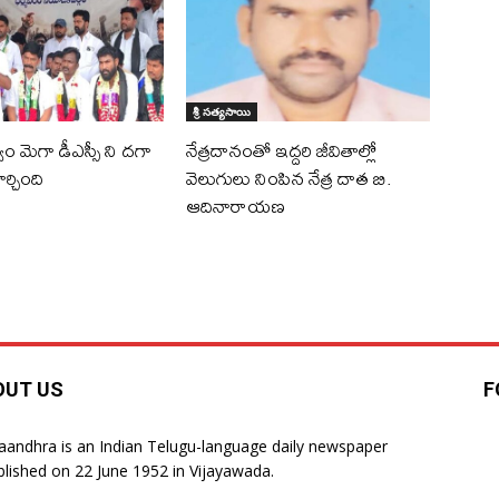
శ్రీ సత్యసాయి
ుత్వం మెగా డీఎస్సీ ని దగా
నేత్రదానంతో ఇద్దరి జీవితాల్లో
ర్చింది
వెలుగులు నింపిన నేత్ర దాత బి.
ఆదినారాయణ
OUT US
F
laandhra is an Indian Telugu-language daily newspaper
blished on 22 June 1952 in Vijayawada.