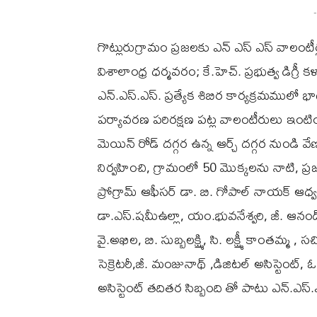
-
గొట్లురుగ్రామం ప్రజలకు ఎన్ ఎస్ ఎస్ వాలంటీర్లచే ప
విశాలాంధ్ర ధర్మవరం; కే.హెచ్. ప్రభుత్వ డిగ్రీ
ఎన్.ఎస్.ఎస్. ప్రత్యేక శిబిర కార్యక్రమములో 
పర్యావరణ పరిరక్షణ పట్ల వాలంటీరులు ఇంటింట
మెయిన్ రోడ్ దగ్గర ఉన్న ఆర్చ్ దగ్గర నుండి
నిర్వహించి, గ్రామంలో 50 మొక్కలను నాటి, 
ప్రోగ్రామ్ ఆఫీసర్ డా. బి. గోపాల్ నాయక్ 
డా.ఎస్.షమీఉల్లా, యం.భువనేశ్వరి, జీ. ఆనంద
వై.అఖిల, బి. సుబ్బలక్ష్మి, సి. లక్ష్మీ కాంత
సెక్రెటరీ,జీ. మంజునాథ్ ,డిజిటల్ అసిస్టెంట్, ఓ.
అసిస్టెంట్ తదితర సిబ్బంది తో పాటు ఎన్.ఎస్.ఎస్