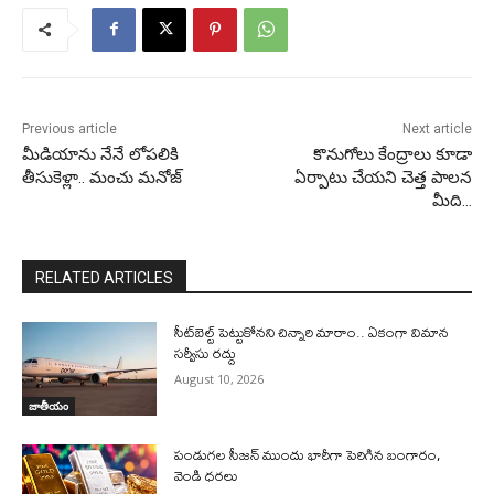
Previous article
Next article
మీడియాను నేనే లోపలికి
కొనుగోలు కేంద్రాలు కూడా
తీసుకెళ్లా.. మంచు మనోజ్
ఏర్పాటు చేయని చెత్త పాలన
మీది…
RELATED ARTICLES
సీట్‌బెల్ట్‌ పెట్టుకోనని చిన్నారి మారాం.. ఏకంగా విమాన
సర్వీసు రద్దు
August 10, 2026
జాతీయం
పండుగల సీజన్ ముందు భారీగా పెరిగిన బంగారం,
వెండి ధరలు