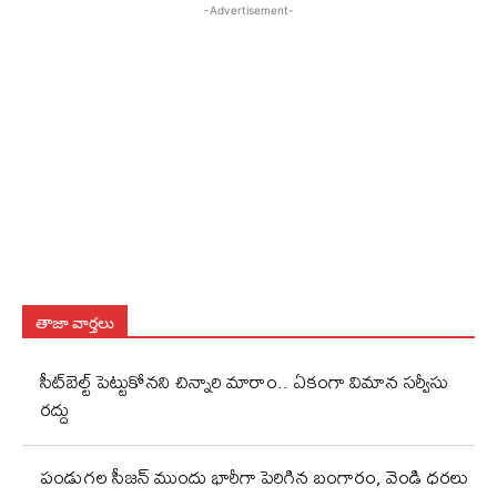
-Advertisement-
తాజా వార్తలు
సీట్‌బెల్ట్‌ పెట్టుకోనని చిన్నారి మారాం.. ఏకంగా విమాన సర్వీసు
రద్దు
పండుగల సీజన్ ముందు భారీగా పెరిగిన బంగారం, వెండి ధరలు