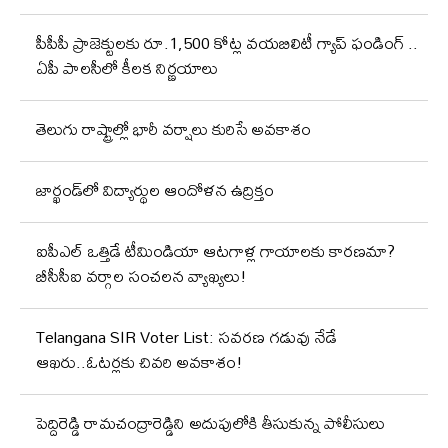
పీపీపీ ప్రాజెక్టులకు రూ.1,500 కోట్ల వయబిలిటీ గ్యాప్ ఫండింగ్ ..
ఏపీ పాలసీలో కీలక నిర్ణయాలు
తెలుగు రాష్ట్రాల్లో భారీ వర్షాలు కురిసే అవకాశం
జార్ఖండ్‌లో విద్యార్థుల ఆందోళన ఉద్రిక్తం
ఐపీఎల్‌ ఒత్తిడే టీమిండియా ఆటగాళ్ల గాయాలకు కారణమా?
బీసీసీఐ వర్గాల సంచలన వ్యాఖ్యలు!
Telangana SIR Voter List: సవరణ గడువు నేడే
ఆఖరు..ఓటర్లకు చివరి అవకాశం!
పెద్దిరెడ్డి రామచంద్రారెడ్డిని అదుపులోకి తీసుకున్న పోలీసులు