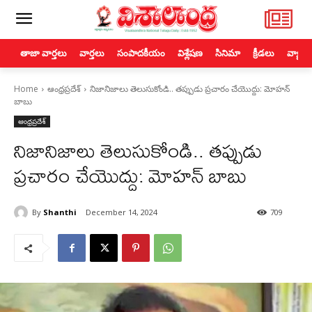
తాజా వార్తలు
వార్తలు
సంపాదకీయం
విశ్లేషణ
సినిమా
క్రీడలు
వ్యాపా
Home
ఆంధ్రప్రదేశ్
నిజానిజాలు తెలుసుకోండి.. తప్పుడు ప్రచారం చేయొద్దు: మోహన్
బాబు
ఆంధ్రప్రదేశ్
నిజానిజాలు తెలుసుకోండి.. తప్పుడు
ప్రచారం చేయొద్దు: మోహన్ బాబు
By
Shanthi
December 14, 2024
709