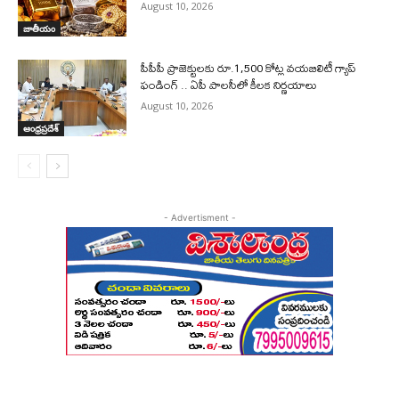
August 10, 2026
జాతీయం
పీపీపీ ప్రాజెక్టులకు రూ.1,500 కోట్ల వయబిలిటీ గ్యాప్
ఫండింగ్ .. ఏపీ పాలసీలో కీలక నిర్ణయాలు
August 10, 2026
ఆంధ్రప్రదేశ్
- Advertisment -