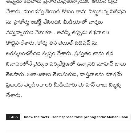
తప్పుడు కథనాలు ప్రసారమవుతున్నాయని ఆయన ట్వీట్
చేశారు. ముందస్తు బెయిల్ కోసం తాను పెట్టుకున్న పిటిషన్
ను హైకోర్టు రిజెక్ట్ చేసిందని మీడియాలో వార్తలు
వస్తున్నాయని చెబుతూ.. అవన్నీ తప్పుడు కథనాలని
కొట్టిపారేశారు. కోర్టు తన బెయిల్ పిటిషన్ ను
తిరస్కరించలేదని స్పష్టం చేశారు. ప్రస్తుతం తాను తన
నివాసంలోనే వైద్యుల పర్యవేక్షణలో ఉన్నానని మోహన్ బాబు
తెలిపారు. నిజానిజాలు తెలుసుకుని, వాస్తవాలను మాత్రమే
ప్రజలకు వెల్లడించాలని మీడియాకు మోహన్ బాబు విజ్ఞప్తి
చేశారు.
TAGS
Know the facts.. Don't spread false propaganda: Mohan Babu