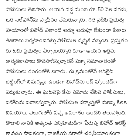
పోలీసులు తెలిపారు. ఆయన వద్ద నుంచి రూ.50 వేల నగదు,
ఒక సెల్‌ఫోన్‌ను స్వాధీనం చేసుకున్నారు. గత వైసీపీ ప్రభుత్వ
హయాంలో వినోద్ ఎలాంటి అడ్డూ అదుపూ లేకుండా పేకాట
శిబిరాలు నిర్వహించినట్లు పోలీసుల దృష్టికి వచ్చింది. ప్రస్తుతం
కూటమి ప్రభుత్వం ఏర్పాటయ్యాక కూడా ఆయన అక్రమ
కార్యకలాపాలు కొనసాగిస్తున్నారనే పక్కా సమాచారంతో
పోలీసులు రంగంలోకి దిగారు. ఈ క్రమంలోనే ఆన్‌లైన్
బెట్టింగ్‌లో నిమగ్నమై ఉండగా వినోద్‌ను రెడ్ హ్యాండెడ్‌గా
పట్టుకున్నారు. ఈ ఘటనపై కేసు నమోదు చేసిన పోలీసులు,
వినోద్‌ను విచారిస్తున్నారు. పోలీసుల దర్యాప్తులో మరిన్ని కీలక
విషయాలు వెలుగులోకి వచ్చే అవకాశం ఉందని తెలుస్తోంది.
కొడాలి నానికి అత్యంత సన్నిహితుడిగా పేరున్న వినోద్ అరెస్ట్
కావడం స్థానికంగా, రాజకీయ వర్గాల్లో చర్చనీయాంశంగా