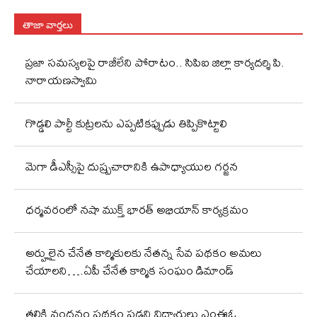
తాజా వార్తలు
ప్రజా సమస్యలపై రాజీలేని పోరాటం.. సిపిఐ జిల్లా కార్యదర్శి పి.
నారాయణస్వామి
గొడ్డలి పార్టీ కుట్రలను ఎప్పటికప్పుడు తిప్పికొట్టాలి
మెగా డీఎస్సీపై దుష్ప్రచారానికి ఉపాధ్యాయుల గర్జన
ధర్మవరంలో నషా ముక్త్ భారత్ అభియాన్ కార్యక్రమం
అర్హులైన చేనేత కార్మికులకు నేతన్న సేవ పథకం అమలు
చేయాలని….ఏపీ చేనేత కార్మిక సంఘం డిమాండ్
తల్లికి వందనం పథకం పడని విద్యార్థులు ఎంఈఓ