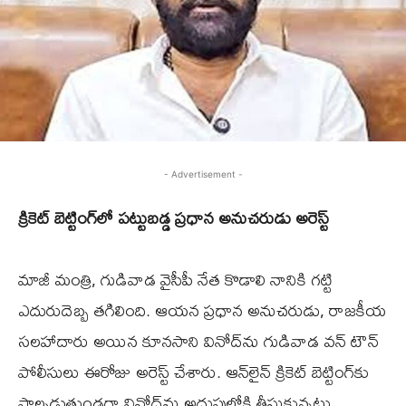
- Advertisement -
క్రికెట్ బెట్టింగ్‌లో పట్టుబడ్డ ప్రధాన అనుచరుడు అరెస్ట్
మాజీ మంత్రి, గుడివాడ వైసీపీ నేత కొడాలి నానికి గట్టి
ఎదురుదెబ్బ తగిలింది. ఆయన ప్రధాన అనుచరుడు, రాజకీయ
సలహాదారు అయిన కూనసాని వినోద్‌ను గుడివాడ వన్ టౌన్
పోలీసులు ఈరోజు అరెస్ట్ చేశారు. ఆన్‌లైన్ క్రికెట్ బెట్టింగ్‌కు
పాల్పడుతుండగా వినోద్‌ను అదుపులోకి తీసుకున్నట్లు