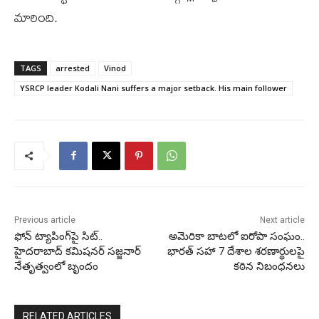
మారింది.
TAGS
arrested
Vinod
YSRCP leader Kodali Nani suffers a major setback. His main follower
Previous article
Next article
ఫోన్‌ ట్యాపింగ్‌పై సిట్‌..
అమెరికా బాటలో ఐరోపా సంఘం..
హైదరాబాద్‌ కమిషనర్‌ సజ్జనార్‌
భారత్‌ సహా 7 దేశాల శరణార్థులపై
నేతృత్వంలో బృందం
కఠిన నిబంధనలు
RELATED ARTICLES