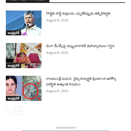
గొడ్డలి పార్టీ కుట్రలను ఎప్పటికప్పుడు తిప్పికొట్టాలి
August 8, 2026
ఆంధ్రప్రదేశ్
మెగా డీఎస్సీపై దుష్ప్రచారానికి ఉపాధ్యాయుల గర్జన
August 8, 2026
ఆంధ్రప్రదేశ్
రాజమండ్రి ఘటన: వైద్య విద్యార్థిని ప్రియాంక ఆరోగ్య
పరిస్థితి అత్యంత విషమం
August 8, 2026
ఆంధ్రప్రదేశ్
- Advertisment -