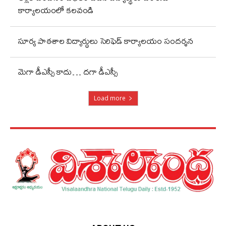
కార్యాలయంలో కలవండి
సూర్య పాఠశాల విద్యార్థులు సెరిఫెడ్ కార్యాలయం సందర్శన
మెగా డీఎస్సీ కాదు… దగా డీఎస్సీ
Load more