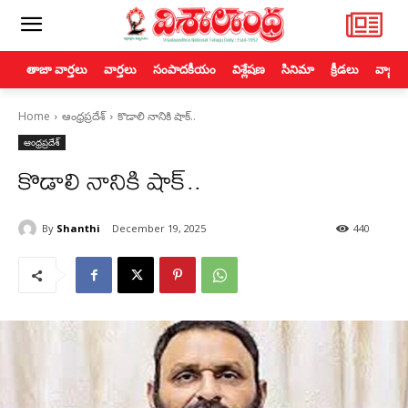
తాజా వార్తలు
వార్తలు
సంపాదకీయం
విశ్లేషణ
సినిమా
క్రీడలు
వ్యాపా
Home
ఆంధ్రప్రదేశ్
కొడాలి నానికి షాక్..
ఆంధ్రప్రదేశ్
కొడాలి నానికి షాక్..
By
Shanthi
December 19, 2025
440