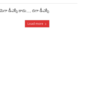
మెగా డీఎస్సీ కాదు… దగా డీఎస్సీ
Load more