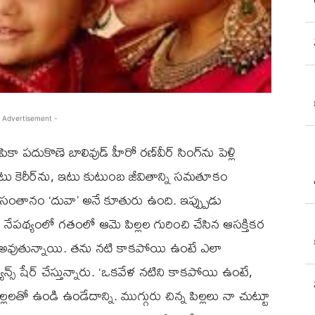
 Advertisement -
ా పదుకొణె బాలివుడ్ హీరో రణ్‌వీర్ సింగ్‌ను పెళ్లి
టు కెరీర్‌ను, ఇటు కుటుంబ జీవితాన్ని సమతూకం
 సంతానం ‘దువా’ అనే కూతురు ఉంది. ఇప్ప్పుడు
ఈ నేపథ్యంలో గతంలో ఆమె పిల్లల గురించి చేసిన ఆసక్తికర
ల్ అవుతున్నాయి. తను నటి కాకపోయి ఉంటే ఎలా
్ షేర్ చేస్తున్నారు. ‘ఒకవేళ నటిని కాకపోయి ఉంటే,
్లలతో ఉండి ఉండేదాన్ని. ముగ్గురు చిన్న పిల్లలు నా చుట్టూ