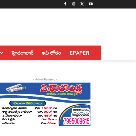
హైదరాబాద్
ఇదీ లోకం
EPAPER
- Advertisment -