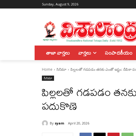
Sunday, August 9, 2026
తాజా వార్తలు
వార్తలు
సంపాదకీయం
Home
సినిమా
పిల్లలతో గడపడం తనకు ఎంతో ఇష్టం: దీపికా ప
సినిమా
పిల్లలతో గడపడం తనకు 
పదుకొణె
By
syam
April 20, 2026