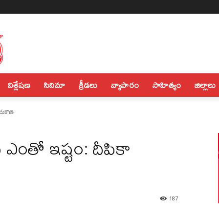
విశ్లేషణ
సినిమా
క్రీడలు
వ్యాపారం
సాహిత్యం
జిల్లాలు
దుకొణె
ఎంతో ఇష్టం: దీపికా
187