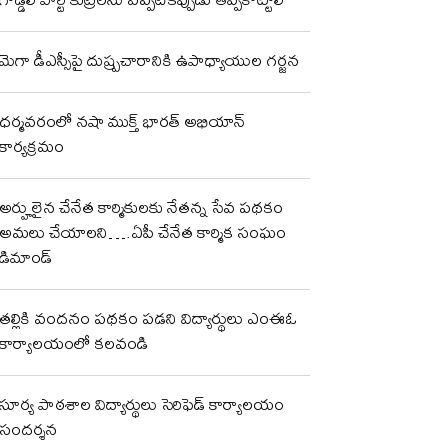
మెగా డీఎస్సీపై దుష్ప్రచారానికి ఉపాధ్యాయుల గర్జన
ధర్మవరంలో నషా ముక్త్ భారత్ అభియాన్
కార్యక్రమం
అర్హులైన చేనేత కార్మికులకు నేతన్న సేవ పథకం
అమలు చేయాలని….ఏపీ చేనేత కార్మిక సంఘం
డిమాండ్
తల్లికి వందనం పథకం పడని విద్యార్థులు ఎంఈఓ
కార్యాలయంలో కలవండి
సూర్య పాఠశాల విద్యార్థులు సెరిఫెడ్ కార్యాలయం
సందర్శన