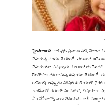
-
హైదరాబాద్:
బాలీవుడ్ ప్రముఖ నటి, మోడల్ దీపిక
చేసుకున్న సంగతి తెలిసిందే. తరువాత ఆమె అ
చేసుకుంటూ వస్తున్నారు. వీరి జంటకు మొదటి
రెండోసారి తల్లి కానున్న విషయం తెలిసిందే. 
కామెంట్స్ ఇప్ప్పుడు సోషల్ మీడియాలో వైర
ఉండేవారో గతంలో పంచుకున్న విషయాలు ఫ్యాన్స
ఏం చేసేదాన్నో నాకు తెలియదు. కానీ చుట్టూ పిల