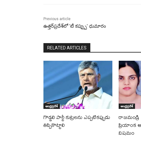
Previous article
ఉత్తర్‌ప్రదేశ్‌లో ‘టీ కప్ప్పు’ ధుమారం
RELATED ARTICLES
ఆంధ్రప్రదేశ్
ఆంధ్రప్రదేశ్
గొడ్డలి పార్టీ కుట్రలను ఎప్పటికప్పుడు
రాజమండ్రి ఘ
తిప్పికొట్టాలి
ప్రియాంక ఆర
విషమం