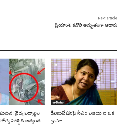
Next article
ప్రియాంశ్, కనోలీ అద్భుతంగా ఆడారు
జాతీయం
టన: వైద్య విద్యార్థిని
డీలిమిటేషన్‌పై సీఎం విజయ్ ది ఒక
ోగ్య పరిస్థితి అత్యంత
డ్రామా..