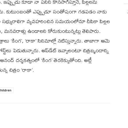
ప్ప్పుడు కూడా నా పనిని కొనసాగిస్తూనే, పిల్లలను
టున్నాను. కుటుంబంతో ఎప్ప్పుడూ సంతోషంగా గడపడం నాకు
 జ్యూరీ సభ్యురాలిగా వ్యవహరించిన సమయంలోనూ దీపికా పిల్లల
ు, మనవరాళ్లు ఉండాలని కోరుకుంటున్నట్లు తెలిపారు.
త్రాలు ‘కింగ’, ‘రాకా’ సినిమాల్లో నటిస్తున్నారు. తాజాగా ఆమె
పోస్ట్‌లు పెడుతున్నారు. అప్‌డేట్ ఇవ్వాలంటూ చిత్రబృందాన్ని
్థ్ ఆనంద్ దర్శకత్వంలో ‘కింగ’ తెరకెక్కుతోంది. అట్లీ
్న చిత్రం ‘రాకా’.
hildren