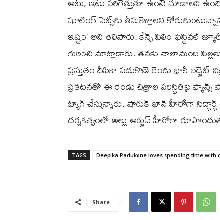
అటు, ఇటు పరిగెత్తుతూ ఉంటే చూడాలని ఉంది. ఇ
షూటింగ్ సెట్స్‌కు తీసుకెళ్లాలని కోరుకుం
ఇష్టం’ అని తెలిపారు. కేన్స్ ఫిలిం ఫెస్టివల్
గురించి మాట్లాడారు. తనకు చాలామంది పిల్లల
ప్రస్తుతం దీపికా పదుకొణె రెండు భారీ బడ్జెట్ చి
ప్రకటనతో ఈ రెండు చిత్రాల పరిస్థితిపై ఫ్యాన్స్ 
ట్యాగ్ చేస్తున్నారు. షారుక్ ఖాన్ హీరోగా సిద్ధార
దర్శకత్వంలో అల్లు అర్జున్ హీరోగా రూపొందుతున
TAGS
Deepika Padukone loves spending time with c
Share