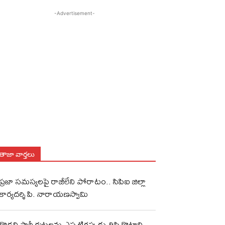
-Advertisement-
తాజా వార్తలు
ప్రజా సమస్యలపై రాజీలేని పోరాటం.. సిపిఐ జిల్లా
కార్యదర్శి పి. నారాయణస్వామి
గొడ్డలి పార్టీ కుట్రలను ఎప్పటికప్పుడు తిప్పికొట్టాలి