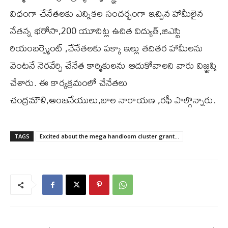
విధంగా చేనేతలకు ఎన్నికల సందర్భంగా ఇచ్చిన హామీలైన
నేతన్న భరోసా,200 యూనిట్ల ఉచిత విద్యుత్,జిఎస్టి
రియంబర్స్మెంట్ ,చేనేతలకు పక్కా ఇల్లు తదితర హామీలను
వెంటనే నెరవేర్చి చేనేత కార్మికులను ఆదుకోవాలని వారు విజ్ఞప్తి
చేశారు. ఈ కార్యక్రమంలో చేనేతలు
చంద్రమౌళి,ఆంజనేయులు,బాల నారాయణ ,రఫీ పాల్గొన్నారు.
TAGS
Excited about the mega handloom cluster grant...