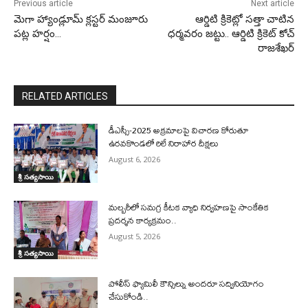
Previous article
Next article
మెగా హ్యాండ్లూమ్ క్లస్టర్ మంజూరు
ఆర్డిటి క్రికెట్లో సత్తా చాటిన
పట్ల హర్షం…
ధర్మవరం జట్టు.. ఆర్డిటి క్రికెట్ కోచ్
రాజశేఖర్
RELATED ARTICLES
డీఎస్సీ-2025 అక్రమాలపై విచారణ కోరుతూ
ఉరవకొండలో రిలే నిరాహార దీక్షలు
August 6, 2026
శ్రీ సత్యసాయి
మల్బరీలో సమగ్ర కీటక వ్యాధి నిర్వహణపై సాంకేతిక
ప్రదర్శన కార్యక్రమం..
August 5, 2026
శ్రీ సత్యసాయి
పోలీస్ ఫ్యామిలీ కౌన్సిల్ను అందరూ సద్వినియోగం
చేసుకోండి..