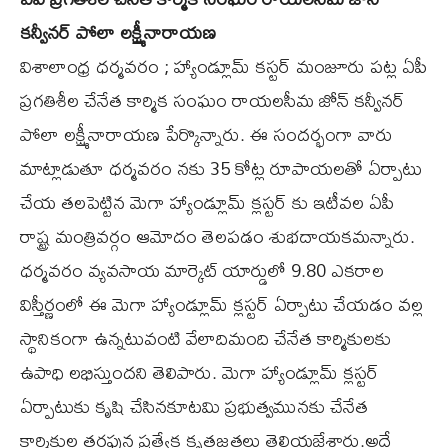
కన్వీనర్ పోలా లక్ష్మీనారాయణ
విశాలాంధ్ర ధర్మవరం ; హ్యాండ్లూమ్ కస్టర్ మంజూరు పట్ల ఏపీ
ప్రగతిశీల చేనేత కార్మిక సంఘం రాయలసీమ జోన్ కన్వీనర్
పోలా లక్ష్మీనారాయణ పేర్కొన్నారు. ఈ సందర్భంగా వారు
మాట్లాడుతూ ధర్మవరం నకు 35 కోట్ల రూపాయలతో ఏర్పాటు
చేయ తలపెట్టిన మెగా హ్యాండ్లూమ్ క్లస్టర్ కు ఇటీవల ఏపీ
రాష్ట్ర మంత్రివర్గం ఆమోదం తెలపడం శుభదాయకమన్నారు.
ధర్మవరం వ్యవసాయ మార్కెట్ యార్డులో 9.80 ఎకరాల
విస్తీర్ణంలో ఈ మెగా హ్యాండ్లూమ్ క్లస్టర్ ఏర్పాటు చేయడం వల్ల
స్థానికంగా ఉన్నటువంటి వేలాదిమంది చేనేత కార్మికులకు
ఉపాధి లభిస్తుందని తెలిపారు. మెగా హ్యాండ్లూమ్ క్లస్టర్
ఏర్పాటుకు కృషి చేసినకూటమి ప్రభుత్వమునకు చేనేత
కార్మికుల తరఫున ప్రత్యేక కృతజ్ఞతలు తెలియజేశారు.అదే