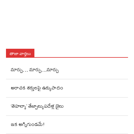
తాజా వార్తలు
మార్పు… మార్పు…మార్పు
అరాచక శక్తులపై ఉక్కుపాదం
‘తెహల్కా’ తేజ్పాల్కుపదేళ్ల జైలు
ఇక అగ్నిగుండమే!