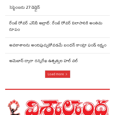
సెప్టెంబరు 27 డెడ్లైన్
రేంజ్ రోవర్ ఎస్‌వీ అల్రాట్: రేంజ్ రోవర్ విలాసానికి అంతిమ
రూపం
అవకాశాలను అందిపుచ్చుకోవడమే బంధన్ కాంట్రా ఫండ్ లక్ష్యం
అమెజాన్ ద్వారా రన్నరేఖ ఉత్పత్తుల హల్ చల్
Load more