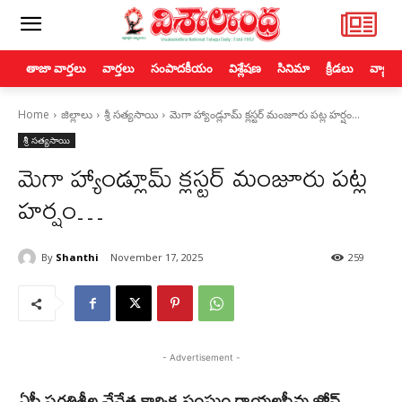
తాజా వార్తలు
వార్తలు
సంపాదకీయం
విశ్లేషణ
సినిమా
క్రీడలు
వ్యాపా
Home
జిల్లాలు
శ్రీ సత్యసాయి
మెగా హ్యాండ్లూమ్ క్లస్టర్ మంజూరు పట్ల హర్షం…
శ్రీ సత్యసాయి
మెగా హ్యాండ్లూమ్ క్లస్టర్ మంజూరు పట్ల
హర్షం…
By
Shanthi
November 17, 2025
259
- Advertisement -
ఏపీ ప్రగతిశీల చేనేత కార్మిక సంఘం రాయలసీమ జోన్