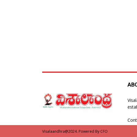
AB
Visa
esta
Cont
Visalaandhra@2024. Powered By CFO