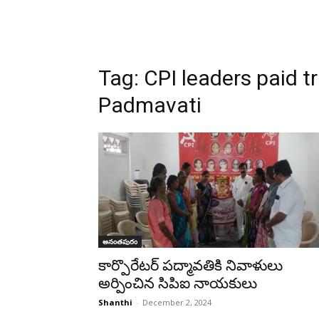
Tag:
CPI leaders paid t
Padmavati
అనంతపురం
కార్పొరేటర్ పద్మావతికి నివాళులు
అర్పించిన సిపిఐ నాయకులు
Shanthi
-
December 2, 2024