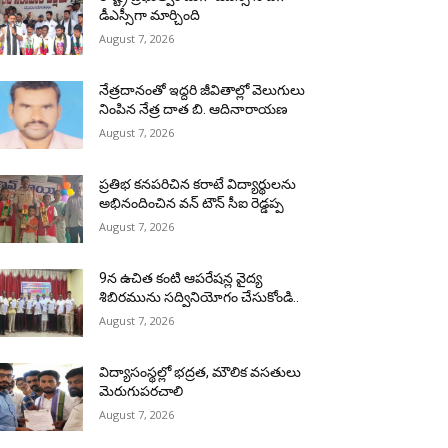
డీఎస్సీగా మార్చింది
August 7, 2026
నేత్రదానంతో ఇద్దరి జీవితాల్లో వెలుగులు
నింపిన నేత్ర దాత బి. ఆదినారాయణ
August 7, 2026
ప్రతిభ కనపరిచిన కరాటే విద్యార్థులను
అభినందించిన వన్ టౌన్ సీఐ రెడ్డప్ప
August 7, 2026
9న ఉచిత కంటి ఆపరేషన్ల వైద్య
శిబిరమును సద్వినియోగం చేసుకోండి..
August 7, 2026
విద్యాసంస్థల్లో భద్రత, మౌలిక వసతులు
మెరుగుపరచాలి
August 7, 2026