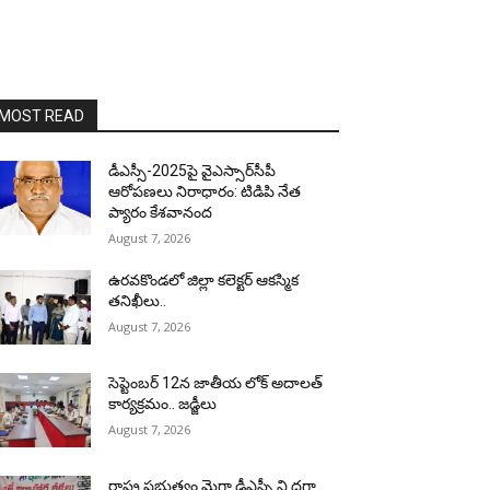
MOST READ
డీఎస్సీ-2025పై వైఎస్సార్‌సీపీ
ఆరోపణలు నిరాధారం: టిడిపి నేత
ప్యారం కేశవానంద
August 7, 2026
ఉరవకొండలో జిల్లా కలెక్టర్ ఆకస్మిక
తనిఖీలు..
August 7, 2026
సెప్టెంబర్ 12న జాతీయ లోక్ అదాలత్
కార్యక్రమం.. జడ్జీలు
August 7, 2026
రాష్ట్ర ప్రభుత్వం మెగా డీఎస్సీ ని దగా