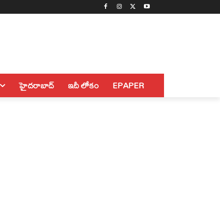
హైదరాబాద్
ఇదీ లోకం
EPAPER