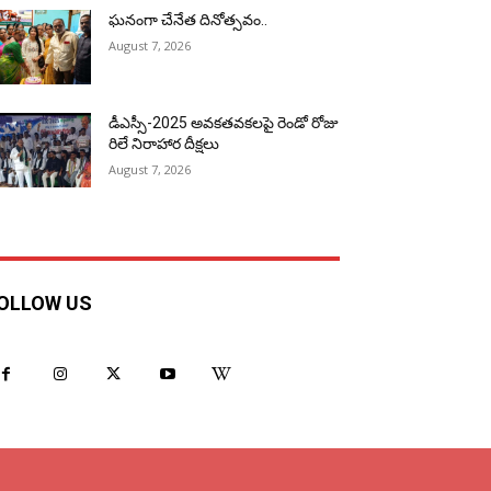
ఘనంగా చేనేత దినోత్సవం..
August 7, 2026
డీఎస్సీ-2025 అవకతవకలపై రెండో రోజు
రిలే నిరాహార దీక్షలు
August 7, 2026
OLLOW US