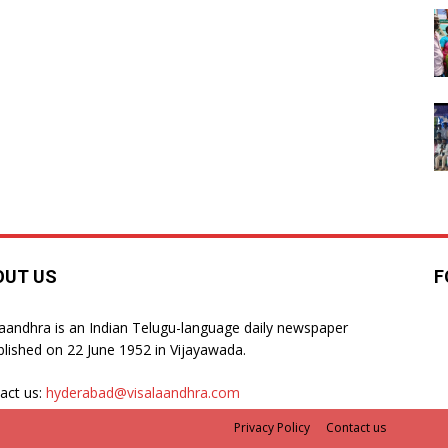
OUT US
F
laandhra is an Indian Telugu-language daily newspaper
blished on 22 June 1952 in Vijayawada.
act us:
hyderabad@visalaandhra.com
Privacy Policy
Contact us