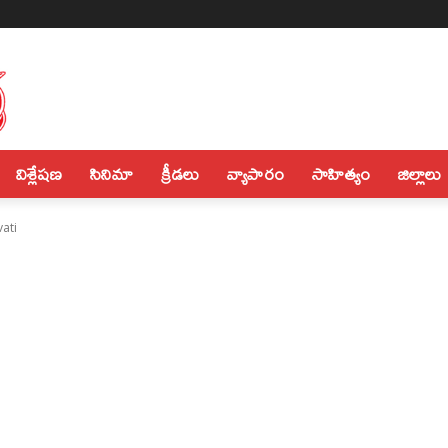
విశ్లేషణ
సినిమా
క్రీడలు
వ్యాపారం
సాహిత్యం
జిల్లాలు
ati