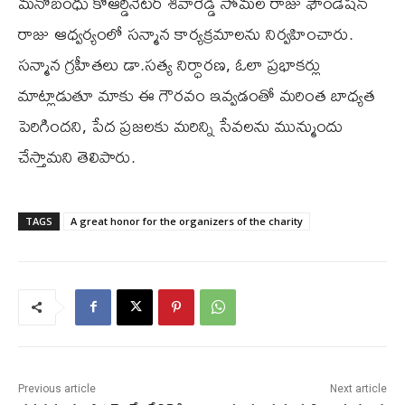
మనోబంధు కోఆర్డినేటర్ శివారెడ్డి సోమల రాజు ఫౌండేషన్
రాజు ఆధ్వర్యంలో సన్మాన కార్యక్రమాలను నిర్వహించారు.
సన్మాన గ్రహీతలు డా.సత్య నిర్ధారణ, ఓలా ప్రభాకర్లు
మాట్లాడుతూ మాకు ఈ గౌరవం ఇవ్వడంతో మరింత బాధ్యత
పెరిగిందని, పేద ప్రజలకు మరిన్ని సేవలను మున్ముందు
చేస్తామని తెలిపారు.
TAGS
A great honor for the organizers of the charity
Previous article
Next article