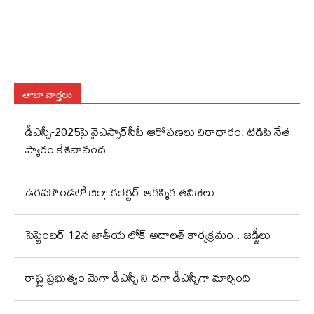
తాజా వార్తలు
డీఎస్సీ-2025పై వైఎస్సార్‌సీపీ ఆరోపణలు నిరాధారం: టిడిపి నేత
ప్యారం కేశవానంద
ఉరవకొండలో జిల్లా కలెక్టర్ ఆకస్మిక తనిఖీలు..
సెప్టెంబర్ 12న జాతీయ లోక్ అదాలత్ కార్యక్రమం.. జడ్జీలు
రాష్ట్ర ప్రభుత్వం మెగా డీఎస్సీ ని దగా డీఎస్సీగా మార్చింది