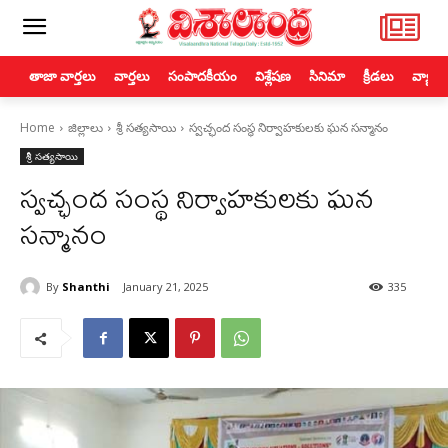
తాజా వార్తలు
వార్తలు
సంపాదకీయం
విశ్లేషణ
సినిమా
క్రీడలు
వ్యాపా
Home
జిల్లాలు
శ్రీ సత్యసాయి
స్వచ్ఛంద సంస్థ నిర్వాహకులకు ఘన సన్మానం
శ్రీ సత్యసాయి
స్వచ్ఛంద సంస్థ నిర్వాహకులకు ఘన
సన్మానం
By
Shanthi
January 21, 2025
335