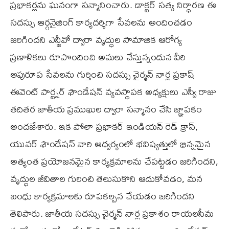
ప్రభాకర్లను ఘనంగా సన్మానించారు. డాక్టర్ సత్య నిర్ధారణ ఈ
సదస్సు ఆర్గనైజింగ్ కార్యదర్శిగా సేవలను అందించడం
జరిగిందని ఎన్జీవో ద్వారా వృద్ధుల సామాజిక ఆరోగ్య
ప్రణాళికలు రూపొందించి అమలు చేస్తున్నందున వీరి
అపురూప సేవలను గుర్తించి సదస్సు చైర్మన్ నార్ల ప్రకాష్
ఈవెంట్ పార్ట్నర్ ఫౌండేషన్ వ్యవస్థాపక అధ్యక్షులు ఎస్వీ రాజు
తదితర జాతీయ ప్రముఖుల ద్వారా సన్మానం చేసి జ్ఞాపకం
అందజేశారు. ఇక పోలా ప్రభాకర్ ఇండియన్ రెడ్ క్రాస్,
యువర్ ఫౌండేషన్ వారి ఆధ్వర్యంలో భవిష్యత్తులో భిన్నమైన
అత్యంత ప్రయోజనమైన కార్యక్రమాలను చేపట్టడం జరిగిందని,
వృద్ధుల జీవితాల గురించి తెలుసుకొని ఆదుకోవడం, మన
బంధు కార్యక్రమాలకు రూపకల్పన చేయడం జరిగిందని
తెలిపారు. జాతీయ సదస్సు చైర్మన్ నార్ల ప్రకాశం రాయలసీమ