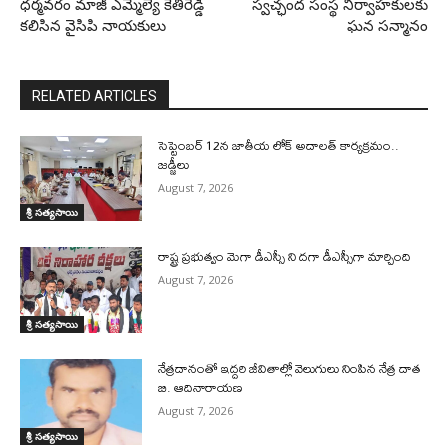
ధర్మవరం మాజీ ఎమ్మెల్యే కేతిరెడ్డి
స్వచ్ఛంద సంస్థ నిర్వాహకులకు
కలిసిన వైసిపి నాయకులు
ఘన సన్మానం
RELATED ARTICLES
సెప్టెంబర్ 12న జాతీయ లోక్ అదాలత్ కార్యక్రమం..
జడ్జీలు
August 7, 2026
శ్రీ సత్యసాయి
రాష్ట్ర ప్రభుత్వం మెగా డీఎస్సీ ని దగా డీఎస్సీగా మార్చింది
August 7, 2026
శ్రీ సత్యసాయి
నేత్రదానంతో ఇద్దరి జీవితాల్లో వెలుగులు నింపిన నేత్ర దాత
బి. ఆదినారాయణ
August 7, 2026
శ్రీ సత్యసాయి