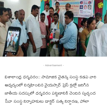
- Advertisement -
విశాలాంధ్ర ధర్మవరం:: సామాజిక చైతన్య సంస్థ కడప వారి
ఆధ్వర్యంలో నిర్వహించిన వైయస్సార్ ప్రెస్ క్లబ్లో జరిగిన
జాతీయ సదస్సులో ధర్మవరం పట్టణానికి చెందిన స్వచ్ఛంద
సేవా సంస్థ నిర్వాహకులు డాక్టర్ సత్య నిర్ధారణ, పోలా