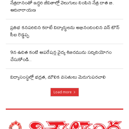
నేత్రదానంతో ఇద్దరి జీవితాల్లో వెలుగులు నింపిన నేత్ర దాత బి.
ఆదినారాయణ
ప్రతిభ కనపరిచిన కరాటే విద్యార్థులను అభినందించిన వన్ టౌన్
సీఐ రెడ్డప్ప
9న ఉచిత కంటి ఆపరేషన్ల వైద్య శిబిరమును సద్వినియోగం
చేసుకోండి..
విద్యాసంస్థల్లో భద్రత, మౌలిక వసతులు మెరుగుపరచాలి
Load more