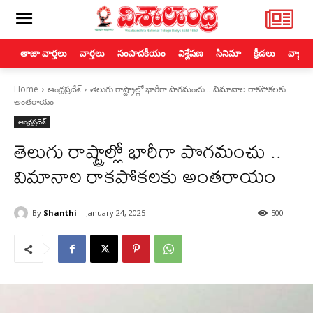
తాజా వార్తలు
వార్తలు
సంపాదకీయం
విశ్లేషణ
సినిమా
క్రీడలు
వ్యాపా
Home
ఆంధ్రప్రదేశ్
తెలుగు రాష్ట్రాల్లో భారీగా పొగమంచు .. విమానాల రాకపోకలకు
అంతరాయం
ఆంధ్రప్రదేశ్
తెలుగు రాష్ట్రాల్లో భారీగా పొగమంచు ..
విమానాల రాకపోకలకు అంతరాయం
By
Shanthi
January 24, 2025
500