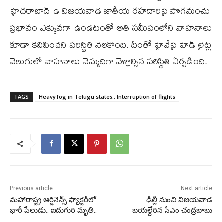
హైదరాబాద్ ఉ విజయవాడ జాతీయ రహదారిపై పొగమంచు
ప్రభావం ఎక్కువగా ఉండటంతో అతి సమీపంలోని వాహనాలు
కూడా కనిపించని పరిస్థితి నెలకొంది. దీంతో హైవేపై హెడ్ లైట్ల
వెలుగులో వాహనాలు నెమ్మదిగా వెళ్లాల్సిన పరిస్థితి ఏర్పడింది.
TAGS
Heavy fog in Telugu states.. Interruption of flights
Previous article
Next article
మహారాష్ట్ర ఆర్డినెన్స్ ఫ్యాక్టరీలో
ఢిల్లీ నుంచి విజయవాడ
భారీ పేలుడు.. ఐదుగురి మృతి..
బయల్దేరిన సీఎం చంద్రబాబు