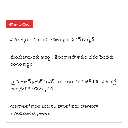
తాజా వార్తలు
నేత కార్మికులకు అండగా నిలుద్దాం: పవన్ కల్యాణ్
మందుబాబులకు అలర్ట్.. తెలంగాణలో లిక్కర్ ధరల పెంపుకు
రంగం సిద్ధం
హైదరాబాద్ ట్రాఫిక్‌కు చెక్.. గాజులరామారంలో 100 ఎకరాల్లో
అత్యాధునిక బస్ టెర్మినల్
గుజరాత్‌లో వింత ఘటన.. బావిలో ఐదు రోజులుగా
ఎగసిపడుతున్న అలలు