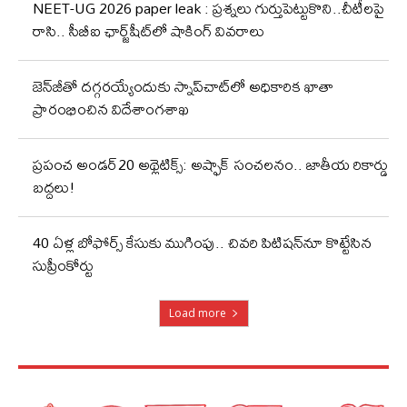
NEET-UG 2026 paper leak : ప్రశ్నలు గుర్తుపెట్టుకొని..చీటీలపై
రాసి.. సీబీఐ ఛార్జ్‌షీట్‌లో షాకింగ్‌ వివరాలు
జెన్‌జీతో దగ్గరయ్యేందుకు స్నాప్‌చాట్‌లో అధికారిక ఖాతా
ప్రారంభించిన విదేశాంగశాఖ
ప్రపంచ అండర్20 అథ్లెటిక్స్: అష్ఫాక్ సంచలనం.. జాతీయ రికార్డు
బద్దలు!
40 ఏళ్ల బోఫోర్స్ కేసుకు ముగింపు.. చివరి పిటిషన్‌నూ కొట్టేసిన
సుప్రీంకోర్టు
Load more