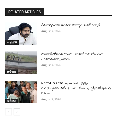
RELATED ARTICLES
నేత కార్మికులకు అండగా నిలుద్దాం: పవన్ కల్యాణ్
August 7, 2026
ఆంధ్రప్రదేశ్
గుజరాత్‌లో వింత ఘటన.. బావిలో ఐదు రోజులుగా
ఎగసిపడుతున్న అలలు
August 7, 2026
జాతీయం
NEET-UG 2026 paper leak : ప్రశ్నలు
గుర్తుపెట్టుకొని..చీటీలపై రాసి.. సీబీఐ ఛార్జ్‌షీట్‌లో షాకింగ్‌
వివరాలు
August 7, 2026
జాతీయం