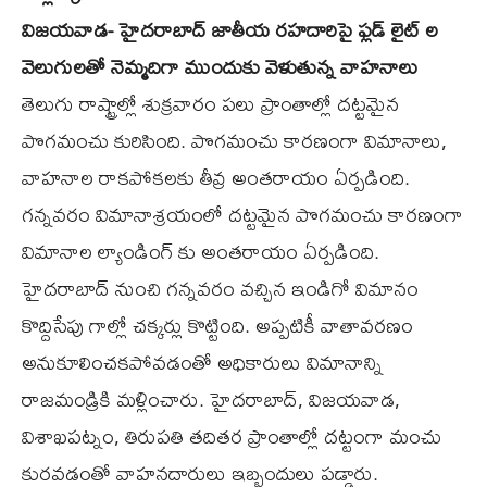
విజయవాడ- హైదరాబాద్ జాతీయ రహదారిపై ఫ్లడ్ లైట్ ల
వెలుగులతో నెమ్మదిగా ముందుకు వెళుతున్న వాహనాలు
తెలుగు రాష్ట్రాల్లో శుక్రవారం పలు ప్రాంతాల్లో దట్టమైన
పొగమంచు కురిసింది. పొగమంచు కారణంగా విమానాలు,
వాహనాల రాకపోకలకు తీవ్ర అంతరాయం ఏర్పడింది.
గన్నవరం విమానాశ్రయంలో దట్టమైన పొగమంచు కారణంగా
విమానాల ల్యాండింగ్ కు అంతరాయం ఏర్పడింది.
హైదరాబాద్ నుంచి గన్నవరం వచ్చిన ఇండిగో విమానం
కొద్దిసేపు గాల్లో చక్కర్లు కొట్టింది. అప్పటికీ వాతావరణం
అనుకూలించకపోవడంతో అధికారులు విమానాన్ని
రాజమండ్రికి మళ్లించారు. హైదరాబాద్, విజయవాడ,
విశాఖపట్నం, తిరుపతి తదితర ప్రాంతాల్లో దట్టంగా మంచు
కురవడంతో వాహనదారులు ఇబ్బందులు పడ్డారు.