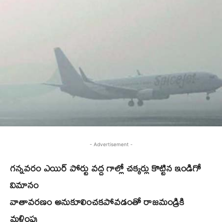
- Advertisement -
గన్నవరం ఎయిర్ పోర్టు వద్ద గాల్లో చక్కర్లు కొట్టిన ఇండిగో
విమానం
వాతావరణం అనుకూలించకపోవడంతో రాజమండ్రికి
మళ్లింపు