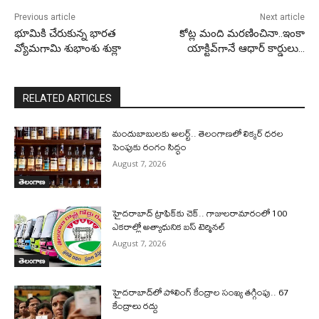
Previous article
Next article
భూమికి చేరుకున్న భారత
కోట్ల మంది మరణించినా..ఇంకా
వ్యోమగామి శుభాంశు శుక్లా
యాక్టివ్‌గానే ఆధార్ కార్డులు…
RELATED ARTICLES
మందుబాబులకు అలర్ట్.. తెలంగాణలో లిక్కర్ ధరల
పెంపుకు రంగం సిద్ధం
August 7, 2026
తెలంగాణ
హైదరాబాద్ ట్రాఫిక్‌కు చెక్.. గాజులరామారంలో 100
ఎకరాల్లో అత్యాధునిక బస్ టెర్మినల్
August 7, 2026
తెలంగాణ
హైదరాబాద్‌లో పోలింగ్‌ కేంద్రాల సంఖ్య తగ్గింపు.. 67
కేంద్రాలు రద్దు