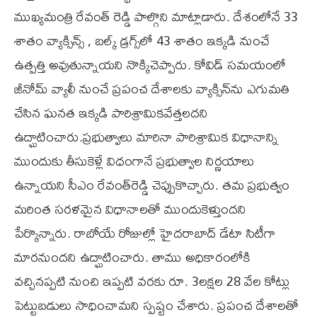
ముఖ్యమంత్రి రేవంత్ రెడ్డి పాల్గొని మాట్లాడారు. దేశంలోనే 33
శాతం వ్యాక్సిన్స్ , బల్క్ డ్రగ్స్‌లో 43 శాతం ఇక్కడి నుంచే
ఉత్పత్తి అవుతున్నాయని నొక్కిచెప్పారు. కోవిడ్ సమయంలో
జీనోమ్ వ్యాలీ నుంచే ప్రపంచ దేశాలకు వ్యాక్సిన్‌ను ఎగుమతి
చేసిన ఘనత ఇక్కడి పారిశ్రామికవేత్తలదని
ఉద్ఘాటించారు.ప్రభుత్వాలు మారినా పారిశ్రామిక విధానాన్ని
ముందుకు తీసుకెళ్లే విధంగానే ప్రభుత్వాల నిర్ణయాలు
ఉన్నాయని సీఎం రేవంత్‌రెడ్డి చెప్పుకొచ్చారు. తమ ప్రభుత్వం
మరింత సరళమైన విధానాలతో ముందుకెళ్తుందని
పేర్కొన్నారు. రాబోయే రోజుల్లో హైదరాబాద్ డేటా సిటీగా
మారనుందని ఉద్ఘాటించారు. తాము అధికారంలోకి
వచ్చినప్పటి నుంచి ఇప్పటి వరకు రూ. 3లక్షల 28 వేల కోట్లు
పెట్టుబడులు సాధించామని స్పష్టం చేశారు. ప్రపంచ దేశాలతో