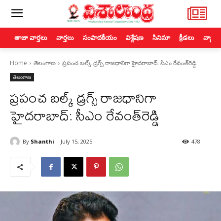
తాజా వార్తలు
వార్తలు
సంపాదకీయం
విశ్లేషణ
సినిమా
క్రీడలు
వ్యాపా
Home
తెలంగాణ
ప్రపంచ బల్క్ డ్రగ్స్ రాజధానిగా హైదరాబాద్: సీఎం రేవంత్‌రెడ్డి
తెలంగాణ
ప్రపంచ బల్క్ డ్రగ్స్ రాజధానిగా
హైదరాబాద్: సీఎం రేవంత్‌రెడ్డి
By
Shanthi
July 15, 2025
478