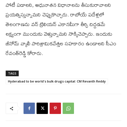
పోటీ పడాలని, అధునాతన విధానాలను తీసుకురావాలని
ప్రయత్నిస్తున్నామని చెప్పుకొచ్చారు. రాబోయే పదేళ్లలో
తెలంగాణను వన్ ట్రిలియన్ ఎకానమీగా తీర్చి దిద్దడమే
లక్ష్యంగా ముందుకు వెళ్తున్నామని నొక్కిచెప్పారు. ఇందుకు
జీనోమ్ వ్యాలీ పారిశ్రామికవేత్తల సహకారం ఉండాలని సీఎం
రేవంత్‌రెడ్డి కోరారు.
TAGS
Hyderabad to be world's bulk drugs capital: CM Revanth Reddy