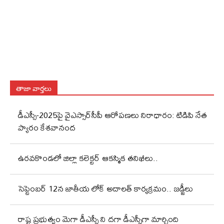
తాజా వార్తలు
డీఎస్సీ-2025పై వైఎస్సార్‌సీపీ ఆరోపణలు నిరాధారం: టిడిపి నేత
ప్యారం కేశవానంద
ఉరవకొండలో జిల్లా కలెక్టర్ ఆకస్మిక తనిఖీలు..
సెప్టెంబర్ 12న జాతీయ లోక్ అదాలత్ కార్యక్రమం.. జడ్జీలు
రాష్ట్ర ప్రభుత్వం మెగా డీఎస్సీ ని దగా డీఎస్సీగా మార్చింది