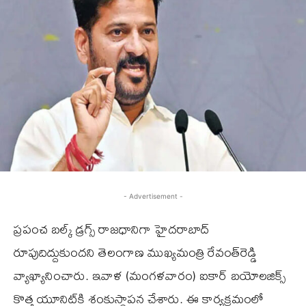
- Advertisement -
ప్రపంచ బల్క్ డ్రగ్స్ రాజధానిగా హైదరాబాద్
రూపుదిద్దుకుందని తెలంగాణ ముఖ్యమంత్రి రేవంత్‌రెడ్డి
వ్యాఖ్యానించారు. ఇవాళ (మంగళవారం) ఐకార్ బయోలజిక్స్​
కొత్త యూనిట్​‌కి శంకుస్థాపన చేశారు. ఈ కార్యక్రమంలో