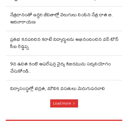
నేత్రదానంతో ఇద్దరి జీవితాల్లో వెలుగులు నింపిన నేత్ర దాత బి.
ఆదినారాయణ
ప్రతిభ కనపరిచిన కరాటే విద్యార్థులను అభినందించిన వన్ టౌన్
సీఐ రెడ్డప్ప
9న ఉచిత కంటి ఆపరేషన్ల వైద్య శిబిరమును సద్వినియోగం
చేసుకోండి..
విద్యాసంస్థల్లో భద్రత, మౌలిక వసతులు మెరుగుపరచాలి
Load more