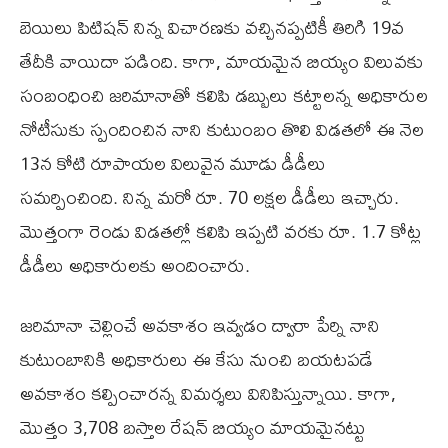
బెయిలు పిటిషన్ నిన్న విచారణకు వచ్చినప్పటికీ తిరిగి 19వ
తేదీకి వాయిదా పడింది. కాగా, మాయమైన బియ్యం విలువకు
సంబంధించి జరిమానాతో కలిపి డబ్బులు కట్టాలన్న అధికారుల
నోటీసుకు స్పందించిన నాని కుటుంబం తొలి విడతలో ఈ నెల
13న కోటి రూపాయల విలువైన మూడు డీడీలు
సమర్పించింది. నిన్న మరో రూ. 70 లక్షల డీడీలు ఇచ్చారు.
మొత్తంగా రెండు విడతల్లో కలిపి ఇప్పటి వరకు రూ. 1.7 కోట్ల
డీడీలు అధికారులకు అందించారు.
జరిమానా చెల్లించే అవకాశం ఇవ్వడం ద్వారా పేర్ని నాని
కుటుంబానికి అధికారులు ఈ కేసు నుంచి బయటపడే
అవకాశం కల్పించారన్న విమర్శలు వినిపిస్తున్నాయి. కాగా,
మొత్తం 3,708 బస్తాల రేషన్ బియ్యం మాయమైనట్టు