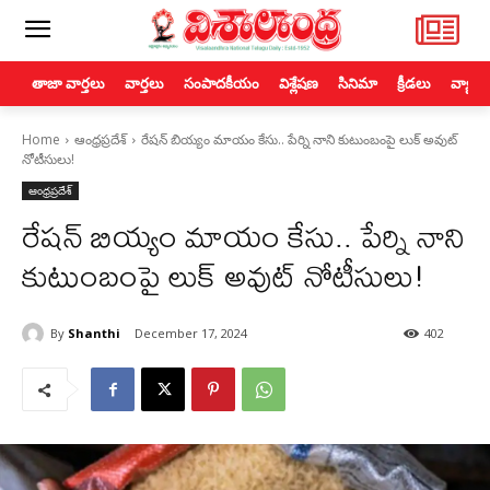
తాజా వార్తలు
వార్తలు
సంపాదకీయం
విశ్లేషణ
సినిమా
క్రీడలు
వ్యాపా
Home
ఆంధ్రప్రదేశ్
రేషన్ బియ్యం మాయం కేసు.. పేర్ని నాని కుటుంబంపై లుక్ అవుట్
నోటీసులు!
ఆంధ్రప్రదేశ్
రేషన్ బియ్యం మాయం కేసు.. పేర్ని నాని
కుటుంబంపై లుక్ అవుట్ నోటీసులు!
By
Shanthi
December 17, 2024
402