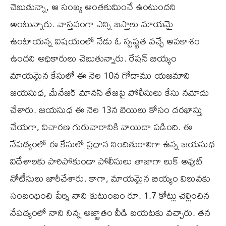
చెబుతున్నా, ఆ సంఖ్య అంతకుమించే ఉంటుందని
అంటున్నారు. వాస్తవంగా ఎన్ని బస్తాలు మాయమై
ఉంటాయన్న విషయంలో నేడు ఓ స్పష్టత వచ్చే అవకాశం
ఉందని అధికారులు చెబుతున్నారు. రేషన్ బియ్యం
మాయమైన కేసులో ఈ నెల 10న గోదాము యజమాని
జయసుధ, మేనేజర్ మానస్ తేజపై పోలీసులు కేసు నమోదు
చేశారు. జయసుధ ఈ నెల 13న బెయిలు కోసం దరఖాస్తు
చేయగా, విచారణ గురువారానికి వాయిదా పడింది. ఈ
నేపథ్యంలో ఈ కేసులో ప్రధాన నిందితురాలిగా ఉన్న జయసుధ
విదేశాలకు పారిపోకుండా పోలీసులు తాజాగా లుక్ అవుట్
నోటీసులు జారీచేశారు. కాగా, మాయమైన బియ్యం విలువకు
సంబంధించి పేర్ని నాని కుటుంబం రూ. 1.7 కోట్లు చెల్లించిన
నేపథ్యంలో నాని నిన్న అజ్ఞాతం వీడి బయటకు వచ్చారు. తన