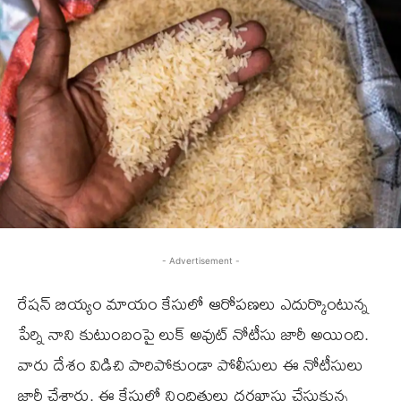
- Advertisement -
రేషన్ బియ్యం మాయం కేసులో ఆరోపణలు ఎదుర్కొంటున్న
పేర్ని నాని కుటుంబంపై లుక్ అవుట్ నోటీసు జారీ అయింది.
వారు దేశం విడిచి పారిపోకుండా పోలీసులు ఈ నోటీసులు
జారీ చేశారు. ఈ కేసులో నిందితులు దరఖాస్తు చేసుకున్న