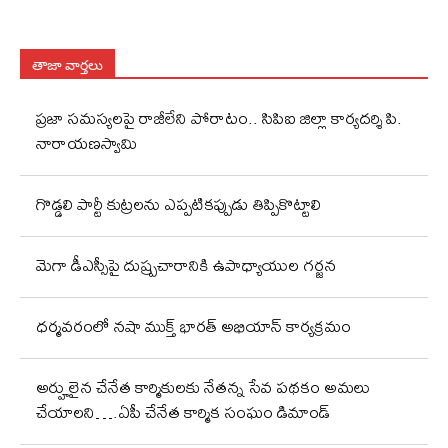
తాజా వార్తలు
ప్రజా సమస్యలపై రాజీలేని పోరాటం.. సిపిఐ జిల్లా కార్యదర్శి పి.
నారాయణస్వామి
గొడ్డలి పార్టీ కుట్రలను ఎప్పటికప్పుడు తిప్పికొట్టాలి
మెగా డీఎస్సీపై దుష్ప్రచారానికి ఉపాధ్యాయుల గర్జన
ధర్మవరంలో నషా ముక్త్ భారత్ అభియాన్ కార్యక్రమం
అర్హులైన చేనేత కార్మికులకు నేతన్న సేవ పథకం అమలు
చేయాలని….ఏపీ చేనేత కార్మిక సంఘం డిమాండ్