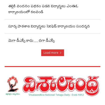
తల్లికి వందనం పథకం పడని విద్యార్థులు ఎంఈఓ
కార్యాలయంలో కలవండి
సూర్య పాఠశాల విద్యార్థులు సెరిఫెడ్ కార్యాలయం సందర్శన
మెగా డీఎస్సీ కాదు… దగా డీఎస్సీ
Load more