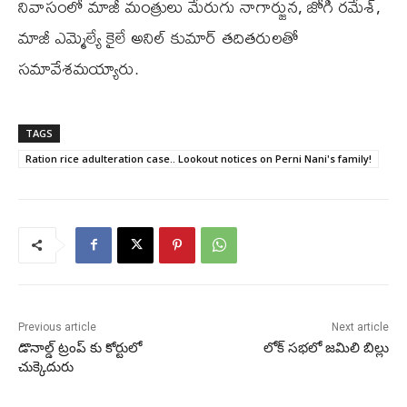
నివాసంలో మాజీ మంత్రులు మేరుగు నాగార్జున, జోగి రమేశ్,
మాజీ ఎమ్మెల్యే కైలే అనిల్ కుమార్ తదితరులతో
సమావేశమయ్యారు.
TAGS
Ration rice adulteration case.. Lookout notices on Perni Nani's family!
Previous article
Next article
డొనాల్డ్ ట్రంప్ కు కోర్టులో
లోక్ స‌భ‌లో జమిలి బిల్లు
చుక్కెదురు