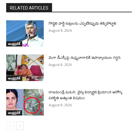
RELATED ARTICLES
గొడ్డలి పార్టీ కుట్రలను ఎప్పటికప్పుడు తిప్పికొట్టాలి
August 8, 2026
ఆంధ్రప్రదేశ్
మెగా డీఎస్సీపై దుష్ప్రచారానికి ఉపాధ్యాయుల గర్జన
August 8, 2026
ఆంధ్రప్రదేశ్
రాజమండ్రి ఘటన: వైద్య విద్యార్థిని ప్రియాంక ఆరోగ్య
పరిస్థితి అత్యంత విషమం
August 8, 2026
ఆంధ్రప్రదేశ్