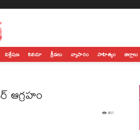
విశ్లేషణ
సినిమా
క్రీడలు
వ్యాపారం
సాహిత్యం
జిల్లాలు
ెక్టర్ ఆగ్రహం
801