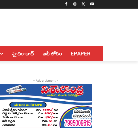
హైదరాబాద్
ఇదీ లోకం
EPAPER
- Advertisment -