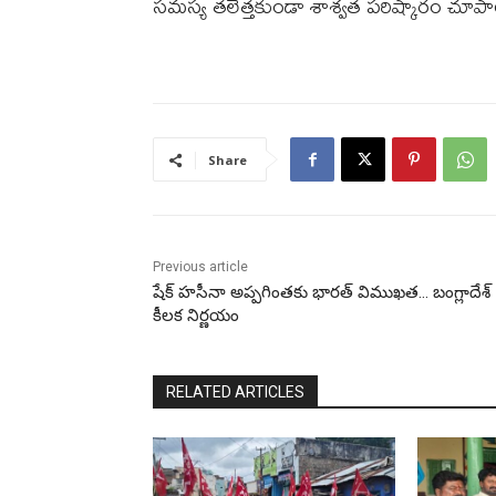
సమస్య తలెత్తకుండా శాశ్వత పరిష్కారం చూపా
Share
Previous article
షేక్ హసీనా అప్పగింతకు భారత్ విముఖత… బంగ్లాదేశ్
కీలక నిర్ణయం
RELATED ARTICLES