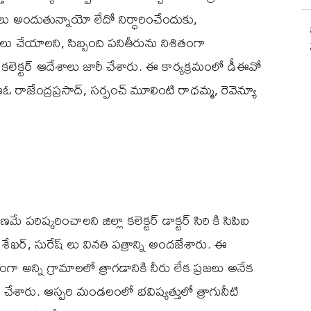
అందుతున్నాయో లేదో నిర్ధారించేందుకు,
 చేయాలని, సిబ్బంది పనితీరును నిశితంగా
ని కలెక్టర్ ఆదేశాలు జారీ చేశారు. ఈ కార్యక్రమంలో డీఈవో
ఎంఈఓ రాజేంద్రప్రసాద్, సర్పంచ్ మూలింటి రాధమ్మ, రెవెన్యూ
పరిష్కరించాలని జిల్లా కలెక్టర్ డాక్టర్ సిరి కి సిపిఐ
ర్, సురేష్ లు వినతి పత్రాన్ని అందజేశారు. ఈ
 అన్ని గ్రామాలలో త్రాగడానికి నీరు లేక ప్రజలు అనేక
 చేశారు. ఆస్పరి మండలంలో భవిష్యత్తులో త్రాగునీటి