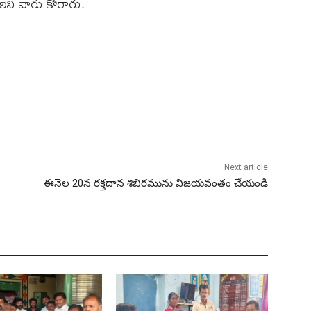
లని వారు కోరారు.
Next article
ఈనెల 20న రక్తదాన శిబిరమును విజయవంతం చేయండి