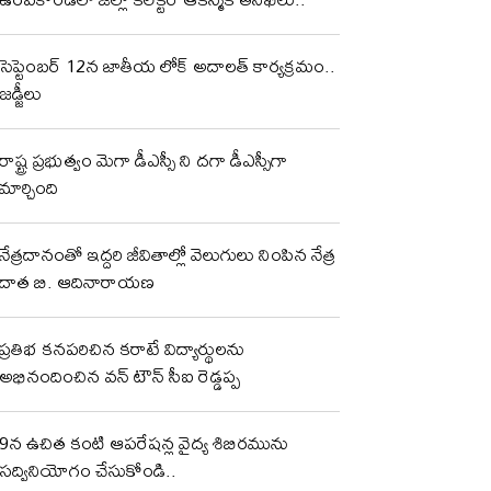
సెప్టెంబర్ 12న జాతీయ లోక్ అదాలత్ కార్యక్రమం..
జడ్జీలు
రాష్ట్ర ప్రభుత్వం మెగా డీఎస్సీ ని దగా డీఎస్సీగా
మార్చింది
నేత్రదానంతో ఇద్దరి జీవితాల్లో వెలుగులు నింపిన నేత్ర
దాత బి. ఆదినారాయణ
ప్రతిభ కనపరిచిన కరాటే విద్యార్థులను
అభినందించిన వన్ టౌన్ సీఐ రెడ్డప్ప
9న ఉచిత కంటి ఆపరేషన్ల వైద్య శిబిరమును
సద్వినియోగం చేసుకోండి..