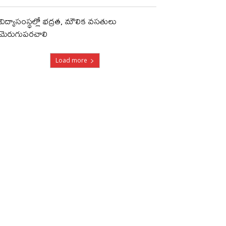
విద్యాసంస్థల్లో భద్రత, మౌలిక వసతులు
మెరుగుపరచాలి
Load more