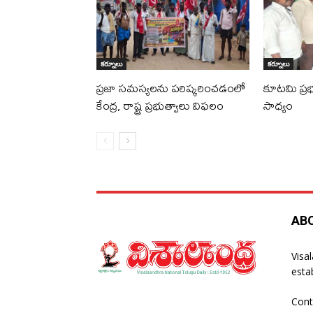
కర్నూలు
కర్నూలు
ప్రజా సమస్యలను పరిష్కరించడంలో
కూటమి ప్రభ
కేంద్ర, రాష్ట్ర ప్రభుత్వాలు విఫలం
సాధ్యం
AB
Visa
esta
Cont