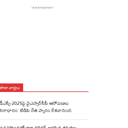
-Advertisement-
తాజా వార్తలు
డీఎస్సీ-2025పై వైఎస్సార్‌సీపీ ఆరోపణలు
నిరాధారం: టిడిపి నేత ప్యారం కేశవానంద
ఉరవకొండలో జిల్లా కలెక్టర్ ఆకస్మిక తనిఖీలు..