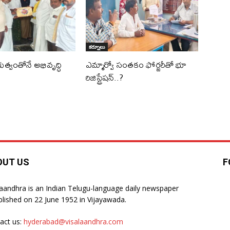
కర్నూలు
ుత్వంతోనే అభివృద్ధి
ఎమ్మార్వో సంతకం ఫోర్జరీతో భూ
రిజిస్ట్రేషన్..?
OUT US
F
laandhra is an Indian Telugu-language daily newspaper
blished on 22 June 1952 in Vijayawada.
act us:
hyderabad@visalaandhra.com