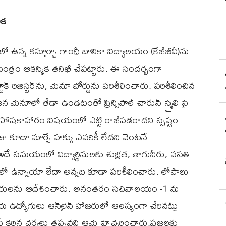
ిక
లో ఉన్న కస్తూర్బా గాంధీ బాలికా విద్యాలయం (కేజీబీవీ)ను
ాయంత్రం ఆకస్మిక తనిఖీ చేపట్టారు. ఈ సందర్భంగా
టాక్ రిజిస్టర్‌ను, మెనూ బోర్డును పరిశీలించారు. పరిశీలించిన
మెనూలో తేడా ఉండటంతో ప్రిన్సిపాల్‌ చారున్ స్మైలి పై
్యం, పోషకాహారం విషయంలో ఎట్టి రాజీపడరాదని స్పష్టం
జు కూడా మార్చే హక్కు ఎవరికీ లేదని వెంటనే
అదే సమయంలో విద్యార్థినులకు శుభ్రత, తాగునీరు, వసతి
 ఉన్నాయా లేదా అన్నది కూడా పరిశీలించారు. లోపాలు
ధికారులను ఆదేశించారు. అనంతరం సచివాలయం -1 ను
ఉద్యోగులు ఆన్‌లైన్ హాజరులో ఆలస్యంగా చేరినట్లు
తే కఠిన చర్యలు తప్పవని ఆమె హెచ్చరించారు.ప్రజలకు