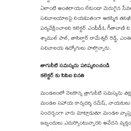
ఏలాంటి అంతరాయం లేకుండా మెరుగైన సేవలు 
సచివాలయాలపై నియమితంగా ఆకస్మిక తనిఖీలు
పర్యవేక్షించాలని కలెక్టర్ ఎంపీడీఓ గీతావాణి 
శ్యాముల్ పాల్, తాసిల్దార్ రామేశ్వర్ రెడ్డి, 
సచివాలయ ఉద్యోగులు పాల్గొన్నారు.
తాగునీటి సమస్యను పరిష్కరించండి
కలెక్టర్ కు సిపిఐ వినతి
మండలంలో నెలకొన్న త్రాగునీటి సమస్యను తక్షణమే 
మండల సహాయ కార్యదర్శి రమేష్, నాయకులు శేఖ
సందర్భంగా వారు మాట్లాడుతూ మండల వ్యాప్తంగా
ఇబ్బందులు ఎదుర్కొంటున్నారని అవేదన వ్యక్తం