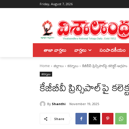
Friday, August 7, 2026
తాజా వార్తలు
వార్తలు
సంపాదకీయం
Home
జిల్లాలు
కర్నూలు
కేజీబీవీ ప్రిన్సిపాల్‌పై కలెక్టర్ ఆగ్రహం
కర్నూలు
కేజీబీవీ ప్రిన్సిపాల్‌పై కల
By
Shanthi
November 19, 2025
Share