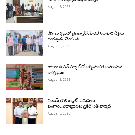
August 5, 2026
రేపు నార్పలలో వైఎస్సార్‌సీపీ రిలే నిరాహార దీక్షను
జయప్రదం చేయండి…
August 5, 2026
రాజాం ది సన్ స్కూల్‌లో అగ్నిమాపక అవగాహన
కార్యక్రమం
August 5, 2026
విజయ్ తొలి బడ్జెట్‌: వధువుకు
బంగారం,విద్యార్థులకు సైకిల్ విత్ హెల్మెట్
August 5, 2026