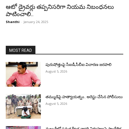
ఆటో డ్రైవర్లు తప్పనిసరిగా నియమ నిబంధనలు
పాటించాలి..
Shanthi
-
January 24, 2025
MOST READ
పురుషోత్తంపై సీఐడీ,సీబీఐ విచారణ జరపాలి
August 5, 2026
తమ్ముడిపై హత్యాయత్నం.. అరెస్టు చేసిన పోలీసులు
August 5, 2026
మల్బరీలో సమగ్ర కీటక వ్యాధి నిర్వహణపై సాంకేతిక