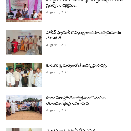
ప్రదర్శన కార్యక్రమం..
August 5, 2026
పోలీస్ ఫ్యామిలీ కౌన్సిల్ను అందరూ సద్వినియోగం
చేసుకోండి..
August 5, 2026
కూటమి ప్రభుత్వంతోనే అభివృద్ధి సాధ్యం
August 5, 2026
పొలం పిలుస్తోంది కార్యక్రమంలో పంటల
యాజమాన్యంపై అవగాహన…
August 5, 2026
నూతన కార్యవర్గం ఏకగ్రీవ ఎన్నిక