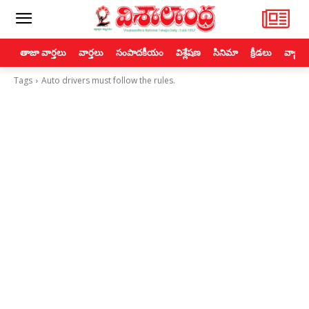
తాజా వార్తలు
వార్తలు
సంపాదకీయం
విశ్లేషణ
సినిమా
క్రీడలు
వ్యాపా
Tags
Auto drivers must follow the rules.