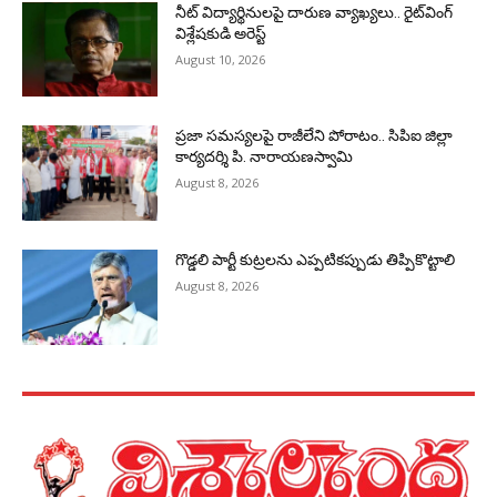
నీట్ విద్యార్థినులపై దారుణ వ్యాఖ్యలు.. రైట్‌వింగ్
విశ్లేషకుడి అరెస్ట్
August 10, 2026
ప్రజా సమస్యలపై రాజీలేని పోరాటం.. సిపిఐ జిల్లా
కార్యదర్శి పి. నారాయణస్వామి
August 8, 2026
గొడ్డలి పార్టీ కుట్రలను ఎప్పటికప్పుడు తిప్పికొట్టాలి
August 8, 2026