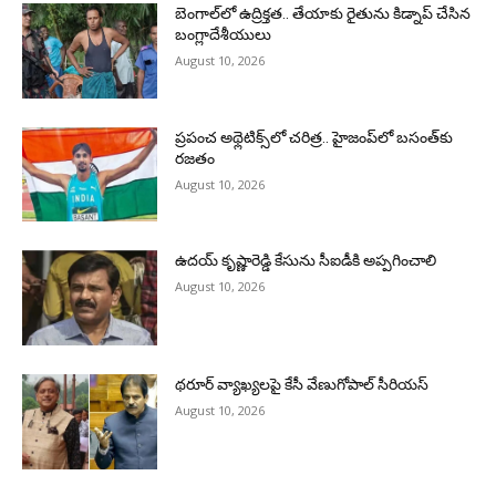
బెంగాల్‌లో ఉద్రిక్తత.. తేయాకు రైతును కిడ్నాప్ చేసిన
బంగ్లాదేశీయులు
August 10, 2026
ప్రపంచ అథ్లెటిక్స్‌లో చరిత్ర.. హైజంప్‌లో బసంత్‌కు
రజతం
August 10, 2026
ఉదయ్ కృష్ణారెడ్డి కేసును సీఐడీకి అప్పగించాలి
August 10, 2026
థరూర్‌ వ్యాఖ్యలపై కేసీ వేణుగోపాల్‌ సీరియస్‌
August 10, 2026