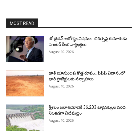
MOST READ
జో బైడెన్ ఆరోగ్యం విషమం.. చికిత్సపై కుమారుడు
హంటర్ కీలక వ్యాఖ్యలు
August 10, 2026
ఖాళీ భూములకు కొత్త రూపం.. పీపీపీ విధానంలో
భారీ ప్రాజెక్టులకు సన్నాహాలు
August 10, 2026
శ్రీశైలం జలాశయానికి 36,233 క్యూసెక్కుల వరద..
నిలకడగా నీటిమట్టం
August 10, 2026