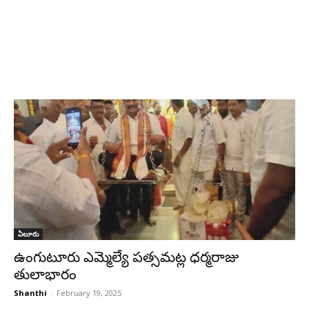
ఏలూరు
ఉంగుటూరు ఎమ్మెల్యే పత్సమట్ల ధర్మరాజు
తులాభారం
Shanthi
-
February 19, 2025