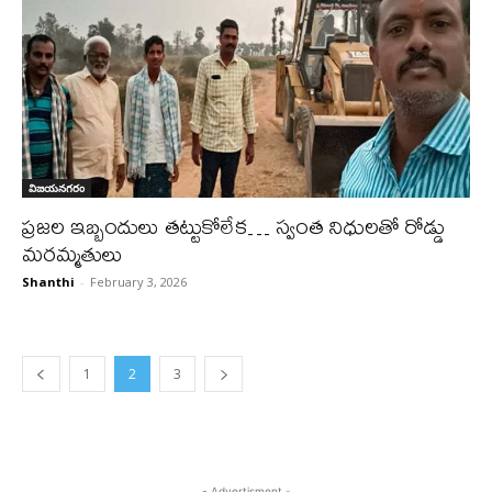
విజయనగరం
ప్రజల ఇబ్బందులు తట్టుకోలేక… స్వంత నిధులతో రోడ్డు
మరమ్మతులు
Shanthi
-
February 3, 2026
1
2
3
- Advertisment -