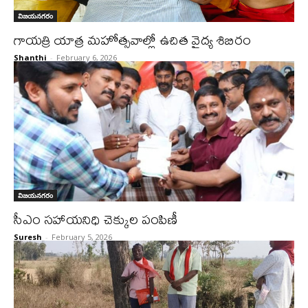
విజయనగరం
గాయత్రి యాత్ర మహోత్సవాల్లో ఉచిత వైద్య శిబిరం
Shanthi
-
February 6, 2026
విజయనగరం
సీఎం సహాయనిధి చెక్కుల పంపిణీ
Suresh
-
February 5, 2026