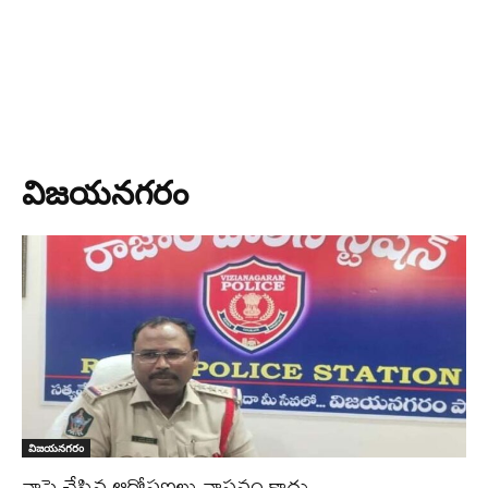
విజయనగరం
విజయనగరం
నాపై చేసిన ఆరోపణలు వాస్తవం కాదు