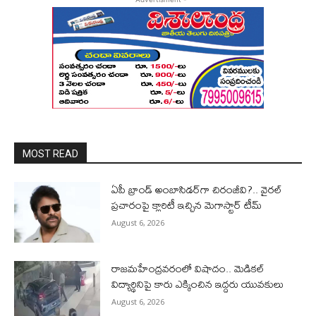
MOST READ
ఏపీ బ్రాండ్ అంబాసిడర్‌గా చిరంజీవి?.. వైరల్
ప్రచారంపై క్లారిటీ ఇచ్చిన మెగాస్టార్ టీమ్
August 6, 2026
రాజమహేంద్రవరంలో విషాదం.. మెడికల్
విద్యార్థినిపై కారు ఎక్కించిన ఇద్దరు యువకులు
August 6, 2026