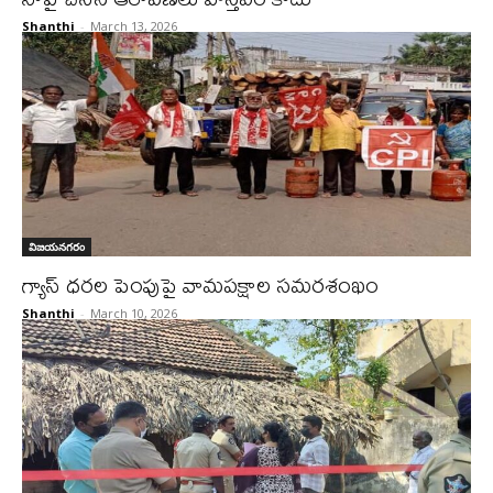
Shanthi
-
March 13, 2026
విజయనగరం
గ్యాస్ ధరల పెంపుపై వామపక్షాల సమరశంఖం
Shanthi
-
March 10, 2026