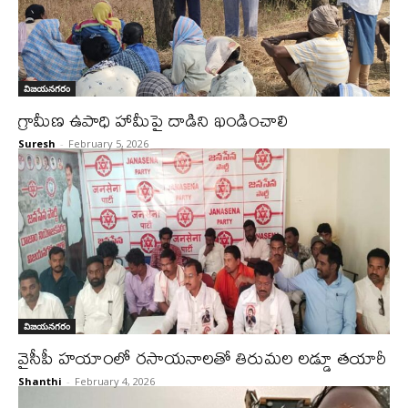
విజయనగరం
గ్రామీణ ఉపాధి హామీపై దాడిని ఖండించాలి
Suresh
-
February 5, 2026
విజయనగరం
వైసీపీ హయాంలో రసాయనాలతో తిరుమల లడ్డూ తయారీ
Shanthi
-
February 4, 2026