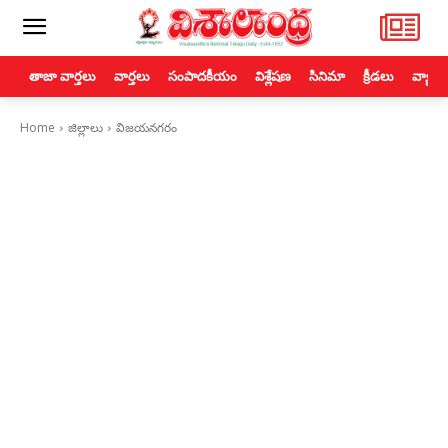
తాజా వార్తలు
వార్తలు
సంపాదకీయం
విశ్లేషణ
సినిమా
క్రీడలు
వ్యాపా
Home
జిల్లాలు
విజయనగరం