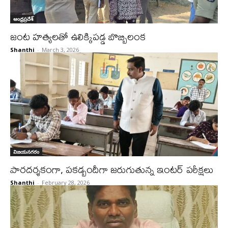
ఆంధ్రప్రదేశ్
జంట హత్యలతో ఉలిక్కిపడ్డ బొబ్బిలంక
Shanthi
-
March 3, 2026
విజయనగరం
పారదర్శకంగా, పకడ్బందీగా జరుగుతున్న ఇంటర్ పరీక్షలు
Shanthi
-
February 28, 2026