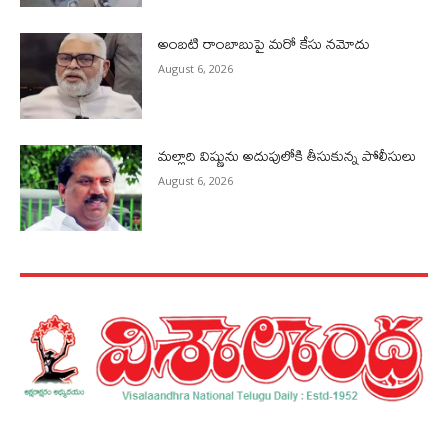
అంబటి రాంబాబుపై మరో కేసు నమోదు
August 6, 2026
మల్లాది విష్ణును అదుపులోకి తీసుకున్న పోలీసులు
August 6, 2026