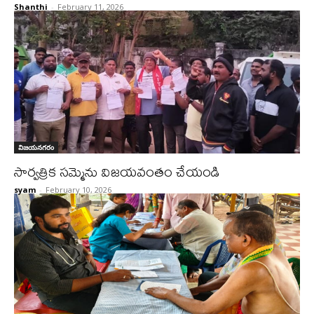
Shanthi
-
February 11, 2026
విజయనగరం
సార్వత్రిక సమ్మెను విజయవంతం చేయండి
syam
-
February 10, 2026