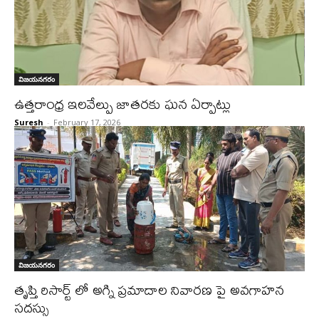
విజయనగరం
ఉత్తరాంధ్ర ఇలవేల్పు జాతరకు ఘన ఏర్పాట్లు
Suresh
-
February 17, 2026
విజయనగరం
తృప్తి రిసార్ట్ లో అగ్ని ప్రమాదాల నివారణ పై అవగాహన
సదస్సు